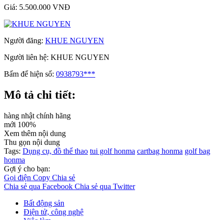
Giá:
5.500.000 VNĐ
Người đăng:
KHUE NGUYEN
Người liên hệ:
KHUE NGUYEN
Bấm để hiện số:
0938793***
Mô tả chi tiết:
hàng nhật chính hãng
mới 100%
Xem thêm nội dung
Thu gọn nội dung
Tags:
Dụng cụ, đồ thể thao
tui golf honma
cartbag honma
golf bag
honma
Gợi ý cho bạn:
Gọi điện
Copy
Chia sẻ
Chia sẻ qua Facebook
Chia sẻ qua Twitter
Bất động sản
Điện tử, công nghệ