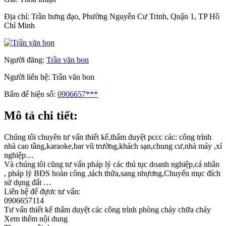
Địa chỉ:
Trần hưng đạo, Phường Nguyễn Cư Trinh, Quận 1, TP Hồ
Chí Minh
Người đăng:
Trần văn bon
Người liên hệ:
Trần văn bon
Bấm để hiện số:
0906657***
Mô tả chi tiết:
Chúng tôi chuyên tư vấn thiết kế,thẩm duyệt pccc các: công trình
nhà cao tầng,karaoke,bar vũ trường,khách sạn,chung cư,nhà máy ,xí
nghiệp…
Và chúng tôi cũng tư vấn pháp lý các thủ tục doanh nghiệp,cá nhân
, pháp lý BĐS hoàn công ,tách thửa,sang nhựơng,Chuyển mục đích
sử dụng đất …
Liên hệ để đựơc tư vấn:
0906657114
Tư vấn thiết kế thẩm duyệt các công trình phòng cháy chữa cháy
Xem thêm nội dung