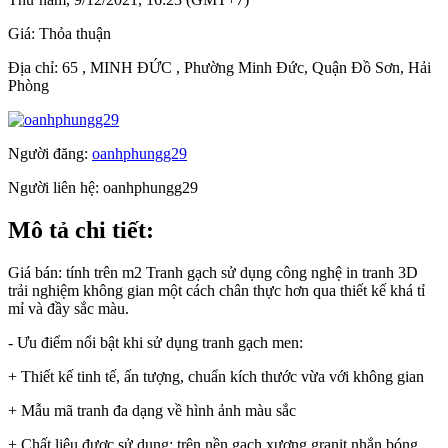
Giá:
Thỏa thuận
Địa chỉ:
65 , MINH ĐỨC , Phường Minh Đức, Quận Đồ Sơn, Hải
Phòng
Người đăng:
oanhphungg29
Người liên hệ:
oanhphungg29
Mô tả chi tiết:
Giá bán: tính trên m2 Tranh gạch sử dụng công nghệ in tranh 3D
trải nghiệm không gian một cách chân thực hơn qua thiết kế khá tỉ
mỉ và đầy sắc màu.
- Ưu điểm nổi bật khi sử dụng tranh gạch men:
+ Thiết kế tinh tế, ấn tượng, chuẩn kích thước vừa với không gian
+ Mẫu mã tranh đa dạng về hình ảnh màu sắc
+ Chất liệu được sử dụng: trên nền gạch xương granit nhắn bóng