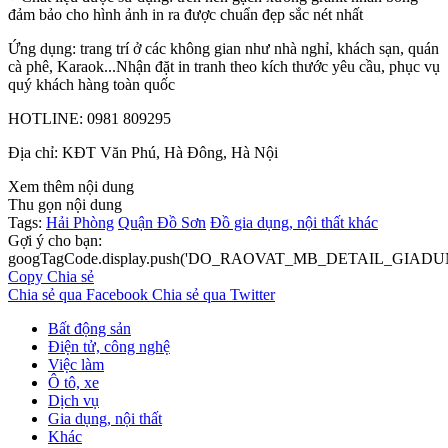
đảm bảo cho hình ảnh in ra được chuẩn đẹp sắc nét nhất
Ứng dụng: trang trí ở các không gian như nhà nghỉ, khách sạn, quán
cà phê, Karaok...Nhận đặt in tranh theo kích thước yêu cầu, phục vụ
quý khách hàng toàn quốc
HOTLINE: 0981 809295
Địa chỉ: KĐT Văn Phú, Hà Đông, Hà Nội
Xem thêm nội dung
Thu gọn nội dung
Tags:
Hải Phòng
Quận Đồ Sơn
Đồ gia dụng, nội thất khác
Gợi ý cho bạn:
googTagCode.display.push('DO_RAOVAT_MB_DETAIL_GIADU
Copy
Chia sẻ
Chia sẻ qua Facebook
Chia sẻ qua Twitter
Bất động sản
Điện tử, công nghệ
Việc làm
Ô tô, xe
Dịch vụ
Gia dụng, nội thất
Khác