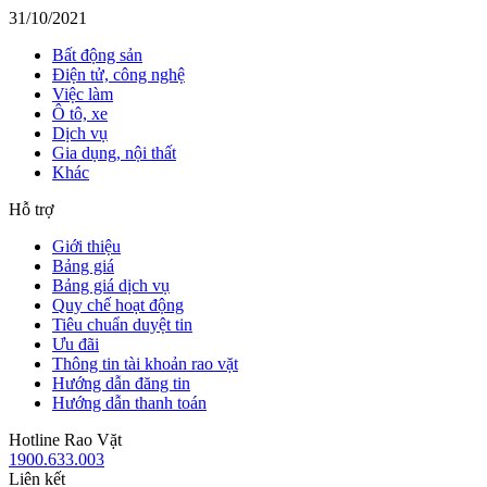
31/10/2021
Bất động sản
Điện tử, công nghệ
Việc làm
Ô tô, xe
Dịch vụ
Gia dụng, nội thất
Khác
Hỗ trợ
Giới thiệu
Bảng giá
Bảng giá dịch vụ
Quy chế hoạt động
Tiêu chuẩn duyệt tin
Ưu đãi
Thông tin tài khoản rao vặt
Hướng dẫn đăng tin
Hướng dẫn thanh toán
Hotline Rao Vặt
1900.633.003
Liên kết