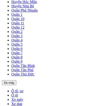
Huyện Hóc Môn
Huyện Nhà Bè
Quận Phú Nhuận
Quận 1
Quận 10
Quận 11
Quận 12
Quận 2
Quận 3
Quận 4
Quận 5
Quận 6
Quận 7
Quận 8
Quận 9
Quận Tân Bình
Quận Tân Phú
Quận Thủ Đức
Xe máy
Ô tô, xe
Ô tô
Xe máy
Xe đạp