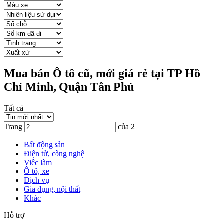
Mua bán Ô tô cũ, mới giá rẻ tại TP Hồ
Chí Minh, Quận Tân Phú
Tất cả
Trang
của 2
Bất động sản
Điện tử, công nghệ
Việc làm
Ô tô, xe
Dịch vụ
Gia dụng, nội thất
Khác
Hỗ trợ