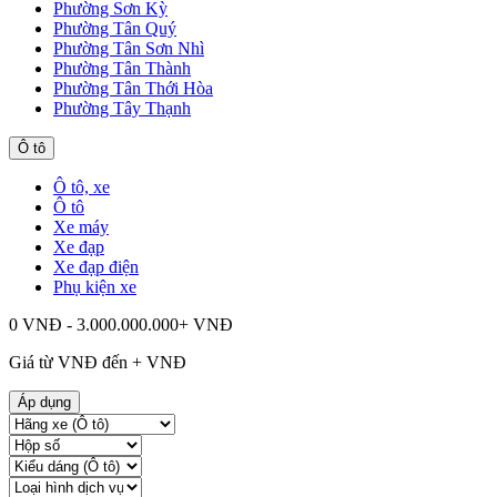
Phường Sơn Kỳ
Phường Tân Quý
Phường Tân Sơn Nhì
Phường Tân Thành
Phường Tân Thới Hòa
Phường Tây Thạnh
Ô tô
Ô tô, xe
Ô tô
Xe máy
Xe đạp
Xe đạp điện
Phụ kiện xe
0 VNĐ - 3.000.000.000+ VNĐ
Giá từ
VNĐ đến
+
VNĐ
Áp dụng