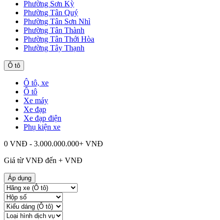
Phường Sơn Kỳ
Phường Tân Quý
Phường Tân Sơn Nhì
Phường Tân Thành
Phường Tân Thới Hòa
Phường Tây Thạnh
Ô tô
Ô tô, xe
Ô tô
Xe máy
Xe đạp
Xe đạp điện
Phụ kiện xe
0 VNĐ - 3.000.000.000+ VNĐ
Giá từ
VNĐ đến
+
VNĐ
Áp dụng