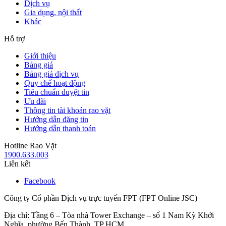
Dịch vụ
Gia dụng, nội thất
Khác
Hỗ trợ
Giới thiệu
Bảng giá
Bảng giá dịch vụ
Quy chế hoạt động
Tiêu chuẩn duyệt tin
Ưu đãi
Thông tin tài khoản rao vặt
Hướng dẫn đăng tin
Hướng dẫn thanh toán
Hotline Rao Vặt
1900.633.003
Liên kết
Facebook
Công ty Cổ phần Dịch vụ trực tuyến FPT (FPT Online JSC)
Địa chỉ: Tầng 6 – Tòa nhà Tower Exchange – số 1 Nam Kỳ Khởi
Nghĩa, phường Bến Thành, TP HCM.