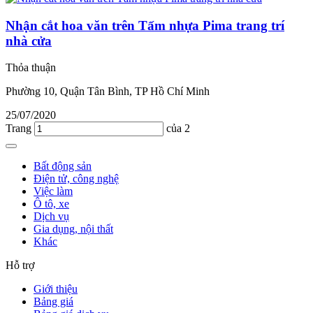
Nhận cắt hoa văn trên Tấm nhựa Pima trang trí
nhà cửa
Thỏa thuận
Phường 10, Quận Tân Bình, TP Hồ Chí Minh
25/07/2020
Trang
của 2
Bất động sản
Điện tử, công nghệ
Việc làm
Ô tô, xe
Dịch vụ
Gia dụng, nội thất
Khác
Hỗ trợ
Giới thiệu
Bảng giá