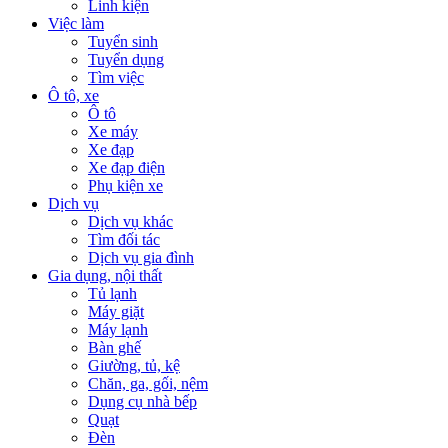
Linh kiện
Việc làm
Tuyển sinh
Tuyển dụng
Tìm việc
Ô tô, xe
Ô tô
Xe máy
Xe đạp
Xe đạp điện
Phụ kiện xe
Dịch vụ
Dịch vụ khác
Tìm đối tác
Dịch vụ gia đình
Gia dụng, nội thất
Tủ lạnh
Máy giặt
Máy lạnh
Bàn ghế
Giường, tủ, kệ
Chăn, ga, gối, nệm
Dụng cụ nhà bếp
Quạt
Đèn