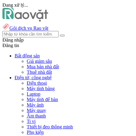
Đang xử lý...
Gói dịch vụ Rao vặt
Đăng nhập
Đăng tin
Bất động sản
Giá giảm sâu
Mua bán nhà đất
Thuê nhà đất
Điện tử, công nghệ
Điện thoại
Máy tính bảng
Laptop
Máy tính để bàn
Máy ảnh
Máy quay
Âm thanh
Ti vi
Thiết bị đeo thông minh
Phụ kiện