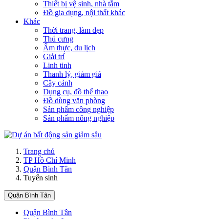
Thiết bị vệ sinh, nhà tắm
Đồ gia dụng, nội thất khác
Khác
Thời trang, làm đẹp
Thú cưng
Ẩm thực, du lịch
Giải trí
Linh tinh
Thanh lý, giảm giá
Cây cảnh
Dụng cụ, đồ thể thao
Đồ dùng văn phòng
Sản phẩm công nghiệp
Sản phẩm nông nghiệp
Trang chủ
TP Hồ Chí Minh
Quận Bình Tân
Tuyển sinh
Quận Bình Tân
Quận Bình Tân