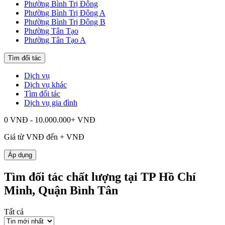
Phường Bình Trị Đông
Phường Bình Trị Đông A
Phường Bình Trị Đông B
Phường Tân Tạo
Phường Tân Tạo A
Tìm đối tác
Dịch vụ
Dịch vụ khác
Tìm đối tác
Dịch vụ gia đình
0 VNĐ - 10.000.000+ VNĐ
Giá từ
VNĐ đến
+
VNĐ
Áp dụng
Tìm đối tác chất lượng tại TP Hồ Chí
Minh, Quận Bình Tân
Tất cả