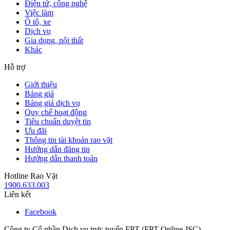
Điện tử, công nghệ
Việc làm
Ô tô, xe
Dịch vụ
Gia dụng, nội thất
Khác
Hỗ trợ
Giới thiệu
Bảng giá
Bảng giá dịch vụ
Quy chế hoạt động
Tiêu chuẩn duyệt tin
Ưu đãi
Thông tin tài khoản rao vặt
Hướng dẫn đăng tin
Hướng dẫn thanh toán
Hotline Rao Vặt
1900.633.003
Liên kết
Facebook
Công ty Cổ phần Dịch vụ trực tuyến FPT (FPT Online JSC)