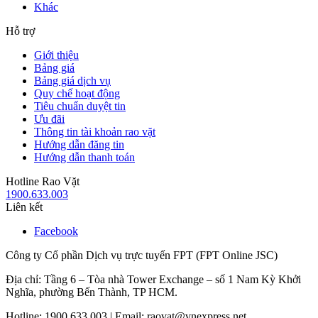
Khác
Hỗ trợ
Giới thiệu
Bảng giá
Bảng giá dịch vụ
Quy chế hoạt động
Tiêu chuẩn duyệt tin
Ưu đãi
Thông tin tài khoản rao vặt
Hướng dẫn đăng tin
Hướng dẫn thanh toán
Hotline Rao Vặt
1900.633.003
Liên kết
Facebook
Công ty Cổ phần Dịch vụ trực tuyến FPT (FPT Online JSC)
Địa chỉ: Tầng 6 – Tòa nhà Tower Exchange – số 1 Nam Kỳ Khởi
Nghĩa, phường Bến Thành, TP HCM.
Hotline: 1900.633.003 | Email: raovat@vnexpress.net