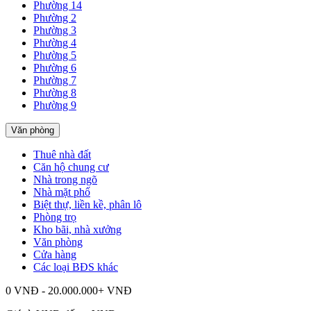
Phường 14
Phường 2
Phường 3
Phường 4
Phường 5
Phường 6
Phường 7
Phường 8
Phường 9
Văn phòng
Thuê nhà đất
Căn hộ chung cư
Nhà trong ngõ
Nhà mặt phố
Biệt thự, liền kề, phân lô
Phòng trọ
Kho bãi, nhà xưởng
Văn phòng
Cửa hàng
Các loại BĐS khác
0 VNĐ - 20.000.000+ VNĐ