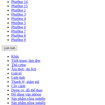
Phường 14
Phường 15
Phường 2
Phường 3
Phường 4
Phường 5
Phường 6
Phường 7
Phường 8
Phường 9
Linh tinh
Khác
Thời trang, làm đẹp
Thú cưng
Ẩm thực, du lịch
Giải trí
Linh tinh
Thanh lý, giảm giá
Cây cảnh
Dụng cụ, đồ thể thao
Đồ dùng văn phòng
Sản phẩm công nghiệp
Sản phẩm nông nghiệp