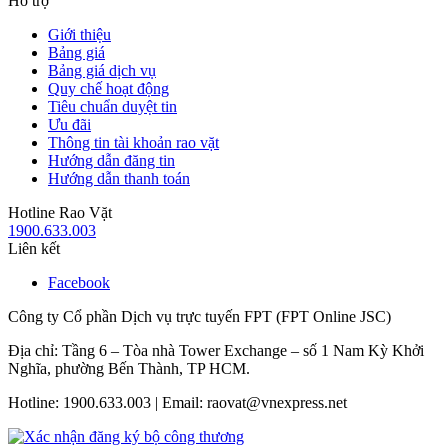
Hỗ trợ
Giới thiệu
Bảng giá
Bảng giá dịch vụ
Quy chế hoạt động
Tiêu chuẩn duyệt tin
Ưu đãi
Thông tin tài khoản rao vặt
Hướng dẫn đăng tin
Hướng dẫn thanh toán
Hotline Rao Vặt
1900.633.003
Liên kết
Facebook
Công ty Cổ phần Dịch vụ trực tuyến FPT (FPT Online JSC)
Địa chỉ: Tầng 6 – Tòa nhà Tower Exchange – số 1 Nam Kỳ Khởi
Nghĩa, phường Bến Thành, TP HCM.
Hotline: 1900.633.003 | Email: raovat@vnexpress.net