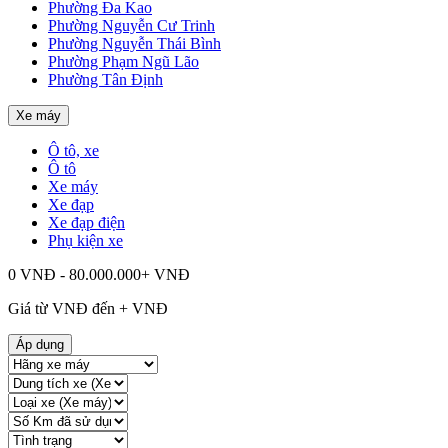
Phường Đa Kao
Phường Nguyễn Cư Trinh
Phường Nguyễn Thái Bình
Phường Phạm Ngũ Lão
Phường Tân Định
Xe máy
Ô tô, xe
Ô tô
Xe máy
Xe đạp
Xe đạp điện
Phụ kiện xe
0 VNĐ - 80.000.000+ VNĐ
Giá từ
VNĐ đến
+
VNĐ
Áp dụng