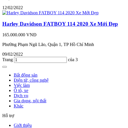
12/02/2022
Harley Davidson FATBOY 114 2020 Xe Mới Đẹp
165.000.000 VNĐ
Phường Phạm Ngũ Lão, Quận 1, TP Hồ Chí Minh
09/02/2022
Trang
của 3
Bất động sản
Điện tử, công nghệ
Việc làm
Ô tô, xe
Dịch vụ
Gia dụng, nội thất
Khác
Hỗ trợ
Giới thiệu