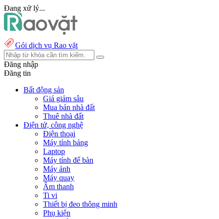
Đang xử lý...
Gói dịch vụ Rao vặt
Đăng nhập
Đăng tin
Bất động sản
Giá giảm sâu
Mua bán nhà đất
Thuê nhà đất
Điện tử, công nghệ
Điện thoại
Máy tính bảng
Laptop
Máy tính để bàn
Máy ảnh
Máy quay
Âm thanh
Ti vi
Thiết bị đeo thông minh
Phụ kiện