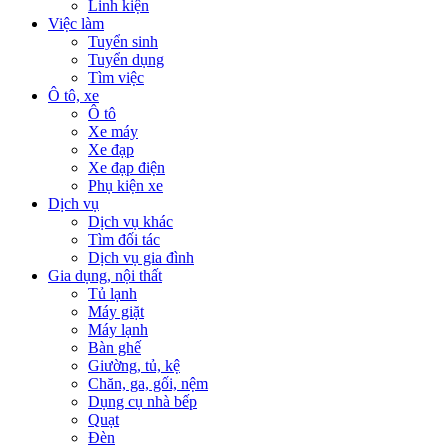
Linh kiện
Việc làm
Tuyển sinh
Tuyển dụng
Tìm việc
Ô tô, xe
Ô tô
Xe máy
Xe đạp
Xe đạp điện
Phụ kiện xe
Dịch vụ
Dịch vụ khác
Tìm đối tác
Dịch vụ gia đình
Gia dụng, nội thất
Tủ lạnh
Máy giặt
Máy lạnh
Bàn ghế
Giường, tủ, kệ
Chăn, ga, gối, nệm
Dụng cụ nhà bếp
Quạt
Đèn