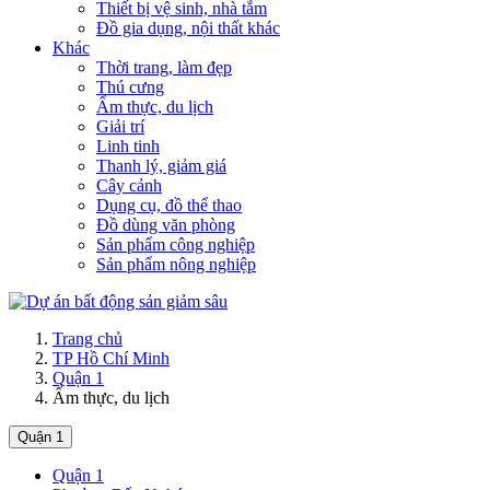
Thiết bị vệ sinh, nhà tắm
Đồ gia dụng, nội thất khác
Khác
Thời trang, làm đẹp
Thú cưng
Ẩm thực, du lịch
Giải trí
Linh tinh
Thanh lý, giảm giá
Cây cảnh
Dụng cụ, đồ thể thao
Đồ dùng văn phòng
Sản phẩm công nghiệp
Sản phẩm nông nghiệp
Trang chủ
TP Hồ Chí Minh
Quận 1
Ẩm thực, du lịch
Quận 1
Quận 1