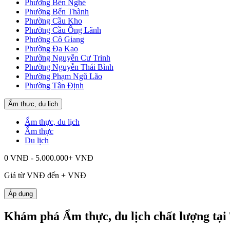
Phường Bến Nghé
Phường Bến Thành
Phường Cầu Kho
Phường Cầu Ông Lãnh
Phường Cô Giang
Phường Đa Kao
Phường Nguyễn Cư Trinh
Phường Nguyễn Thái Bình
Phường Phạm Ngũ Lão
Phường Tân Định
Ẩm thực, du lịch
Ẩm thực, du lịch
Ẩm thực
Du lịch
0 VNĐ - 5.000.000+ VNĐ
Giá từ
VNĐ đến
+
VNĐ
Áp dụng
Khám phá Ẩm thực, du lịch chất lượng tạ