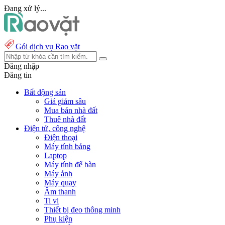
Đang xử lý...
Gói dịch vụ Rao vặt
Đăng nhập
Đăng tin
Bất động sản
Giá giảm sâu
Mua bán nhà đất
Thuê nhà đất
Điện tử, công nghệ
Điện thoại
Máy tính bảng
Laptop
Máy tính để bàn
Máy ảnh
Máy quay
Âm thanh
Ti vi
Thiết bị đeo thông minh
Phụ kiện