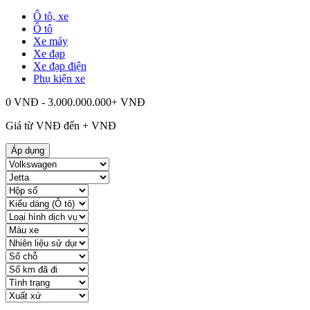
Ô tô, xe
Ô tô
Xe máy
Xe đạp
Xe đạp điện
Phụ kiện xe
0 VNĐ - 3.000.000.000+ VNĐ
Giá từ
VNĐ đến
+
VNĐ
Áp dụng