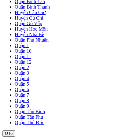
Quận Bình Tân
Quận Bình Thạnh
Huyện Cần Giờ
Huyện Củ Chi
Quận Gò Vấp
Huyện Hóc Môn
Huyện Nhà Bè
Quận Phú Nhuận
Quận 1
Quận 10
Quận 11
Quận 12
Quận 2
Quận 3
Quận 4
Quận 5
Quận 6
Quận 7
Quận 8
Quận 9
Quận Tân Bình
Quận Tân Phú
Quận Thủ Đức
Ô tô