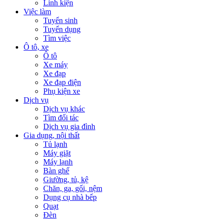
Linh kiện
Việc làm
Tuyển sinh
Tuyển dụng
Tìm việc
Ô tô, xe
Ô tô
Xe máy
Xe đạp
Xe đạp điện
Phụ kiện xe
Dịch vụ
Dịch vụ khác
Tìm đối tác
Dịch vụ gia đình
Gia dụng, nội thất
Tủ lạnh
Máy giặt
Máy lạnh
Bàn ghế
Giường, tủ, kệ
Chăn, ga, gối, nệm
Dụng cụ nhà bếp
Quạt
Đèn