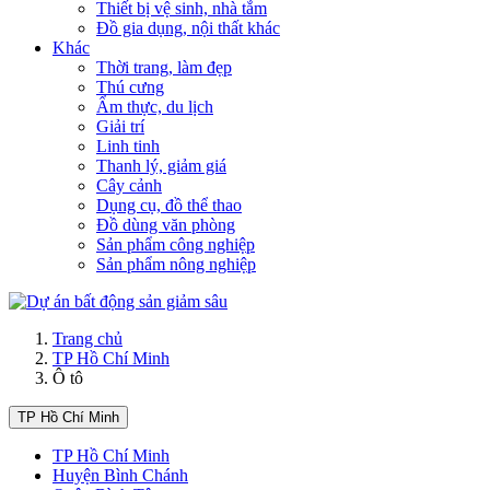
Thiết bị vệ sinh, nhà tắm
Đồ gia dụng, nội thất khác
Khác
Thời trang, làm đẹp
Thú cưng
Ẩm thực, du lịch
Giải trí
Linh tinh
Thanh lý, giảm giá
Cây cảnh
Dụng cụ, đồ thể thao
Đồ dùng văn phòng
Sản phẩm công nghiệp
Sản phẩm nông nghiệp
Trang chủ
TP Hồ Chí Minh
Ô tô
TP Hồ Chí Minh
TP Hồ Chí Minh
Huyện Bình Chánh