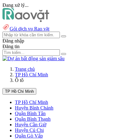
Đang xử lý...
Gói dịch vụ Rao vặt
Đăng nhập
Đăng tin
Trang chủ
TP Hồ Chí Minh
Ô tô
TP Hồ Chí Minh
TP Hồ Chí Minh
Huyện Bình Chánh
Quận Bình Tân
Quận Bình Thạnh
Huyện Cần Giờ
Huyện Củ Chi
Quận Gò Vấp