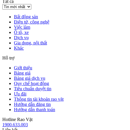
Tất cả
Bất động sản
Điện tử, công nghệ
Việc làm
Ô tô, xe
Dịch vụ
Gia dụng, nội thất
Khác
Hỗ trợ
Giới thiệu
Bảng giá
Bảng giá dịch vụ
Quy chế hoạt động
Tiêu chuẩn duyệt tin
Ưu đãi
Thông tin tài khoản rao vặt
Hướng dẫn đăng tin
Hướng dẫn thanh toán
Hotline Rao Vặt
1900.633.003
Liên kết