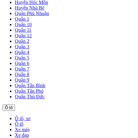
Huyện Hóc Môn
Huyện Nhà Bè
Quận Phú Nhuận
Quận 1
Quận 10
Quận 11
Quận 12
Quận 2
Quận 3
Quận 4
Quận 5
Quận 6
Quận 7
Quận 8
Quận 9
Quận Tân Bình
Quận Tân Phú
Quận Thủ Đức
Ô tô
Ô tô, xe
Ô tô
Xe máy
Xe đạp