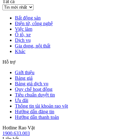
Tất cả
Bất động sản
Điện tử, công nghệ
Việc làm
Ô tô, xe
Dịch vụ
Gia dụng, nội thất
Khác
Hỗ trợ
Giới thiệu
Bảng giá
Bảng giá dịch vụ
Quy chế hoạt động
Tiêu chuẩn duyệt tin
Ưu đãi
Thông tin tài khoản rao vặt
Hướng dẫn đăng tin
Hướng dẫn thanh toán
Hotline Rao Vặt
1900.633.003
Liên kết