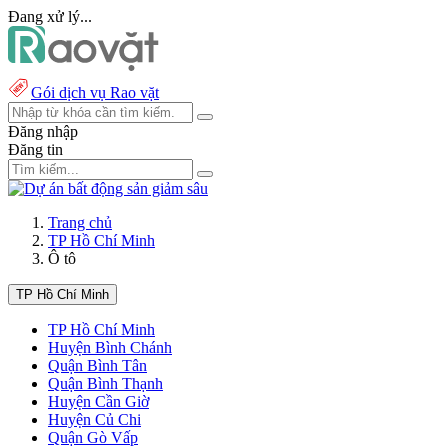
Đang xử lý...
Gói dịch vụ Rao vặt
Đăng nhập
Đăng tin
Trang chủ
TP Hồ Chí Minh
Ô tô
TP Hồ Chí Minh
TP Hồ Chí Minh
Huyện Bình Chánh
Quận Bình Tân
Quận Bình Thạnh
Huyện Cần Giờ
Huyện Củ Chi
Quận Gò Vấp