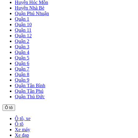
Huyện Hóc Môn
Huyện Nhà Bè
Quận Phú Nhuận
Quận 1
Quận 10
Quận 11
Quận 12
Quận 2
Quận 3
Quận 4
Quận 5
Quận 6
Quận 7
Quận 8
Quận 9
Quận Tân Bình
Quận Tân Phú
Quận Thủ Đức
Ô tô
Ô tô, xe
Ô tô
Xe máy
Xe đạp