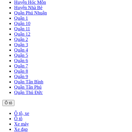
Huyện Hóc Môn
Huyện Nhà Bè
Quận Phú Nhuận
Quận 1
Quận 10
Quận 11
Quận 12
Quận 2
Quận 3
Quận 4
Quận 5
Quận 6
Quận 7
Quận 8
Quận 9
Quận Tân Bình
Quận Tân Phú
Quận Thủ Đức
Ô tô
Ô tô, xe
Ô tô
Xe máy
Xe đạp