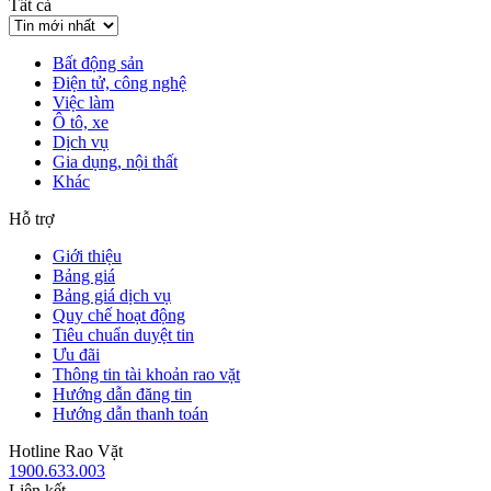
Tất cả
Bất động sản
Điện tử, công nghệ
Việc làm
Ô tô, xe
Dịch vụ
Gia dụng, nội thất
Khác
Hỗ trợ
Giới thiệu
Bảng giá
Bảng giá dịch vụ
Quy chế hoạt động
Tiêu chuẩn duyệt tin
Ưu đãi
Thông tin tài khoản rao vặt
Hướng dẫn đăng tin
Hướng dẫn thanh toán
Hotline Rao Vặt
1900.633.003
Liên kết