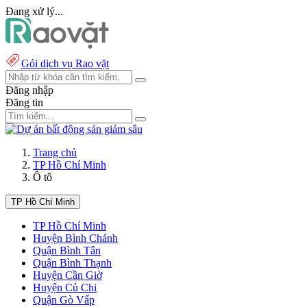
Đang xử lý...
Gói dịch vụ Rao vặt
Đăng nhập
Đăng tin
Trang chủ
TP Hồ Chí Minh
Ô tô
TP Hồ Chí Minh
TP Hồ Chí Minh
Huyện Bình Chánh
Quận Bình Tân
Quận Bình Thạnh
Huyện Cần Giờ
Huyện Củ Chi
Quận Gò Vấp