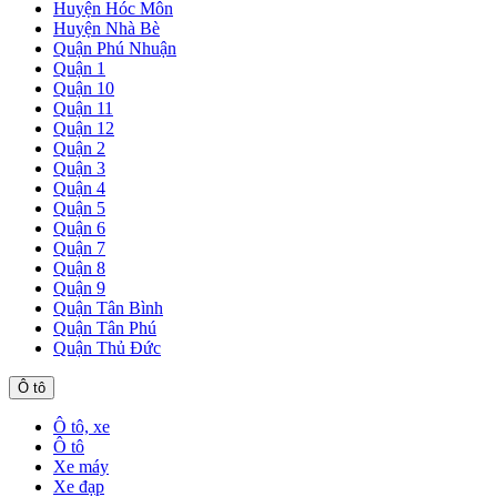
Huyện Hóc Môn
Huyện Nhà Bè
Quận Phú Nhuận
Quận 1
Quận 10
Quận 11
Quận 12
Quận 2
Quận 3
Quận 4
Quận 5
Quận 6
Quận 7
Quận 8
Quận 9
Quận Tân Bình
Quận Tân Phú
Quận Thủ Đức
Ô tô
Ô tô, xe
Ô tô
Xe máy
Xe đạp