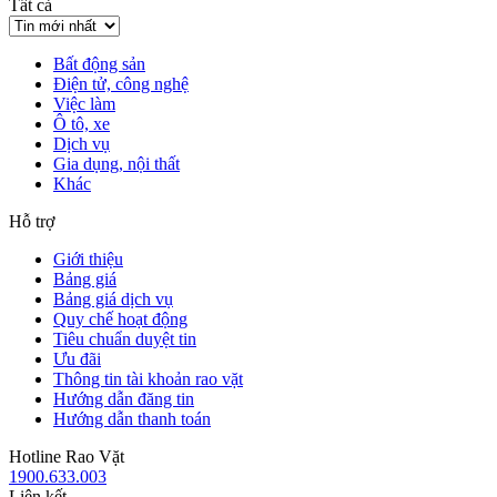
Tất cả
Bất động sản
Điện tử, công nghệ
Việc làm
Ô tô, xe
Dịch vụ
Gia dụng, nội thất
Khác
Hỗ trợ
Giới thiệu
Bảng giá
Bảng giá dịch vụ
Quy chế hoạt động
Tiêu chuẩn duyệt tin
Ưu đãi
Thông tin tài khoản rao vặt
Hướng dẫn đăng tin
Hướng dẫn thanh toán
Hotline Rao Vặt
1900.633.003
Liên kết