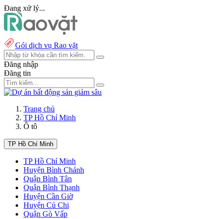
Đang xử lý...
Gói dịch vụ Rao vặt
Đăng nhập
Đăng tin
Trang chủ
TP Hồ Chí Minh
Ô tô
TP Hồ Chí Minh
TP Hồ Chí Minh
Huyện Bình Chánh
Quận Bình Tân
Quận Bình Thạnh
Huyện Cần Giờ
Huyện Củ Chi
Quận Gò Vấp