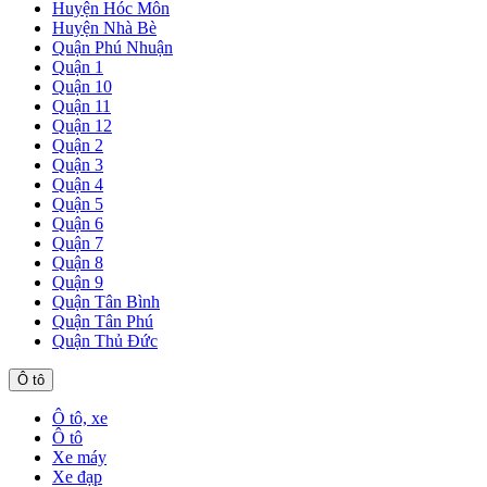
Huyện Hóc Môn
Huyện Nhà Bè
Quận Phú Nhuận
Quận 1
Quận 10
Quận 11
Quận 12
Quận 2
Quận 3
Quận 4
Quận 5
Quận 6
Quận 7
Quận 8
Quận 9
Quận Tân Bình
Quận Tân Phú
Quận Thủ Đức
Ô tô
Ô tô, xe
Ô tô
Xe máy
Xe đạp