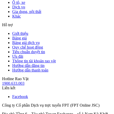
Ô tô, xe
Dịch vụ
Gia dụng, nội thất
Khác
Hỗ trợ
Giới thiệu
Bảng giá
Bảng giá dịch vụ
Quy chế hoạt động
Tiêu chuẩn duyệt tin
Ưu đãi
Thông tin tài khoản rao vặt
Hướng dẫn đăng tin
Hướng dẫn thanh toán
Hotline Rao Vặt
1900.633.003
Liên kết
Facebook
Công ty Cổ phần Dịch vụ trực tuyến FPT (FPT Online JSC)
Địa chỉ: Tầng 6 – Tòa nhà Tower Exchange – số 1 Nam Kỳ Khởi