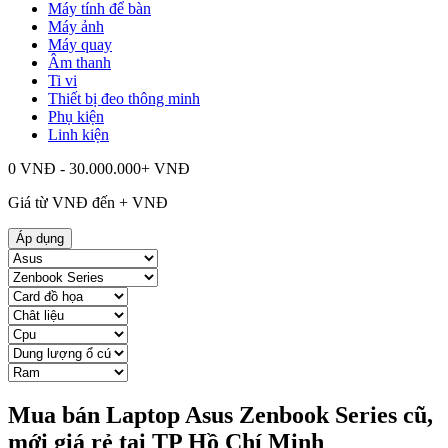
Máy tính để bàn
Máy ảnh
Máy quay
Âm thanh
Ti vi
Thiết bị đeo thông minh
Phụ kiện
Linh kiện
0 VNĐ - 30.000.000+ VNĐ
Giá từ
VNĐ đến
+
VNĐ
Áp dụng
Mua bán Laptop Asus Zenbook Series cũ,
mới giá rẻ tại TP Hồ Chí Minh