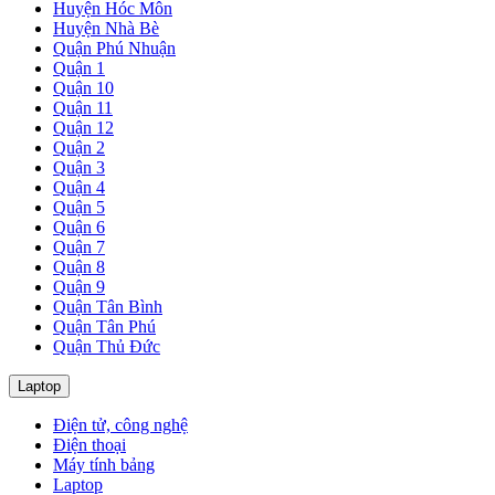
Huyện Hóc Môn
Huyện Nhà Bè
Quận Phú Nhuận
Quận 1
Quận 10
Quận 11
Quận 12
Quận 2
Quận 3
Quận 4
Quận 5
Quận 6
Quận 7
Quận 8
Quận 9
Quận Tân Bình
Quận Tân Phú
Quận Thủ Đức
Laptop
Điện tử, công nghệ
Điện thoại
Máy tính bảng
Laptop