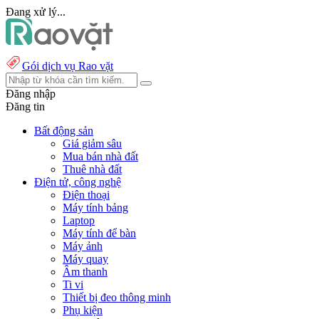
Đang xử lý...
Gói dịch vụ Rao vặt
Đăng nhập
Đăng tin
Bất động sản
Giá giảm sâu
Mua bán nhà đất
Thuê nhà đất
Điện tử, công nghệ
Điện thoại
Máy tính bảng
Laptop
Máy tính để bàn
Máy ảnh
Máy quay
Âm thanh
Ti vi
Thiết bị đeo thông minh
Phụ kiện