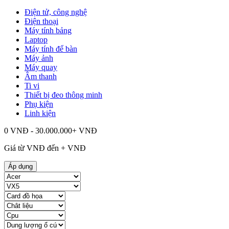
Điện tử, công nghệ
Điện thoại
Máy tính bảng
Laptop
Máy tính để bàn
Máy ảnh
Máy quay
Âm thanh
Ti vi
Thiết bị đeo thông minh
Phụ kiện
Linh kiện
0 VNĐ - 30.000.000+ VNĐ
Giá từ
VNĐ đến
+
VNĐ
Áp dụng