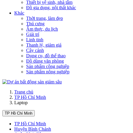
Thiết bị vệ sinh, nhà tắm
Đồ gia dụng, nội thất khác
Khác
Thời trang, làm đẹp
Thú cưng
Ẩm thực, du lịch
Giải trí
Linh tinh
Thanh lý, giảm giá
Cây cảnh
Dụng cụ, đồ thể thao
Đồ dùng văn phòng
Sản phẩm công nghiệp
Sản phẩm nông nghiệp
Trang chủ
TP Hồ Chí Minh
Laptop
TP Hồ Chí Minh
TP Hồ Chí Minh
Huyện Bình Chánh