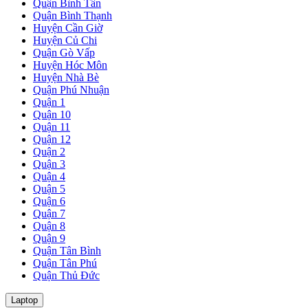
Quận Bình Tân
Quận Bình Thạnh
Huyện Cần Giờ
Huyện Củ Chi
Quận Gò Vấp
Huyện Hóc Môn
Huyện Nhà Bè
Quận Phú Nhuận
Quận 1
Quận 10
Quận 11
Quận 12
Quận 2
Quận 3
Quận 4
Quận 5
Quận 6
Quận 7
Quận 8
Quận 9
Quận Tân Bình
Quận Tân Phú
Quận Thủ Đức
Laptop