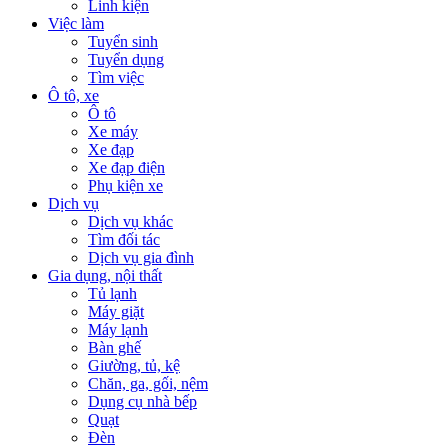
Linh kiện
Việc làm
Tuyển sinh
Tuyển dụng
Tìm việc
Ô tô, xe
Ô tô
Xe máy
Xe đạp
Xe đạp điện
Phụ kiện xe
Dịch vụ
Dịch vụ khác
Tìm đối tác
Dịch vụ gia đình
Gia dụng, nội thất
Tủ lạnh
Máy giặt
Máy lạnh
Bàn ghế
Giường, tủ, kệ
Chăn, ga, gối, nệm
Dụng cụ nhà bếp
Quạt
Đèn