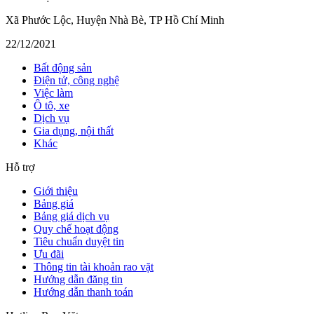
Xã Phước Lộc, Huyện Nhà Bè, TP Hồ Chí Minh
22/12/2021
Bất động sản
Điện tử, công nghệ
Việc làm
Ô tô, xe
Dịch vụ
Gia dụng, nội thất
Khác
Hỗ trợ
Giới thiệu
Bảng giá
Bảng giá dịch vụ
Quy chế hoạt động
Tiêu chuẩn duyệt tin
Ưu đãi
Thông tin tài khoản rao vặt
Hướng dẫn đăng tin
Hướng dẫn thanh toán