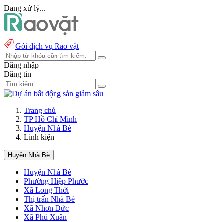
Đang xử lý...
Gói dịch vụ Rao vặt
Đăng nhập
Đăng tin
Trang chủ
TP Hồ Chí Minh
Huyện Nhà Bè
Linh kiện
Huyện Nhà Bè
Huyện Nhà Bè
Phường Hiệp Phước
Xã Long Thới
Thị trấn Nhà Bè
Xã Nhơn Đức
Xã Phú Xuân