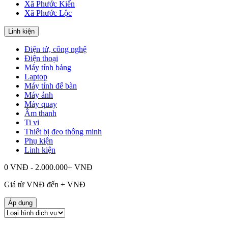
Xã Phước Kiển
Xã Phước Lộc
Linh kiện
Điện tử, công nghệ
Điện thoại
Máy tính bảng
Laptop
Máy tính để bàn
Máy ảnh
Máy quay
Âm thanh
Ti vi
Thiết bị đeo thông minh
Phụ kiện
Linh kiện
0 VNĐ - 2.000.000+ VNĐ
Giá từ
VNĐ đến
+
VNĐ
Áp dụng