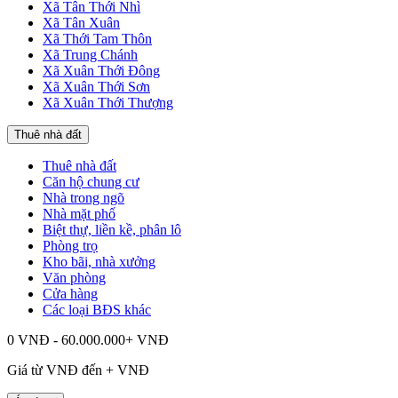
Xã Tân Thới Nhì
Xã Tân Xuân
Xã Thới Tam Thôn
Xã Trung Chánh
Xã Xuân Thới Đông
Xã Xuân Thới Sơn
Xã Xuân Thới Thượng
Thuê nhà đất
Thuê nhà đất
Căn hộ chung cư
Nhà trong ngõ
Nhà mặt phố
Biệt thự, liền kề, phân lô
Phòng trọ
Kho bãi, nhà xưởng
Văn phòng
Cửa hàng
Các loại BĐS khác
0 VNĐ - 60.000.000+ VNĐ
Giá từ
VNĐ đến
+
VNĐ