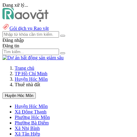
Đang xử lý...
Gói dịch vụ Rao vặt
Đăng nhập
Đăng tin
Trang chủ
TP Hồ Chí Minh
Huyện Hóc Môn
Thuê nhà đất
Huyện Hóc Môn
Huyện Hóc Môn
Xã Đông Thạnh
Phường Hóc Môn
Phường Bà Điểm
Xã Nhị Bình
Xã Tân Hiệp