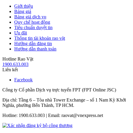
Giới thiệu
Bảng giá
Bảng giá dịch vụ
Quy chế hoạt động
Tiêu chuẩn duyệt tin
Ưu đãi
Thông tin tài khoản rao vặt
Hướng dẫn đăng tin
Hướng dẫn thanh toán
Hotline Rao Vặt
1900.633.003
Liên kết
Facebook
Công ty Cổ phần Dịch vụ trực tuyến FPT (FPT Online JSC)
Địa chỉ: Tầng 6 – Tòa nhà Tower Exchange – số 1 Nam Kỳ Khởi
Nghĩa, phường Bến Thành, TP HCM.
Hotline: 1900.633.003 | Email: raovat@vnexpress.net