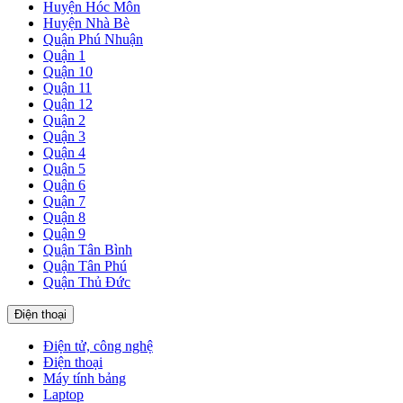
Huyện Hóc Môn
Huyện Nhà Bè
Quận Phú Nhuận
Quận 1
Quận 10
Quận 11
Quận 12
Quận 2
Quận 3
Quận 4
Quận 5
Quận 6
Quận 7
Quận 8
Quận 9
Quận Tân Bình
Quận Tân Phú
Quận Thủ Đức
Điện thoại
Điện tử, công nghệ
Điện thoại
Máy tính bảng
Laptop