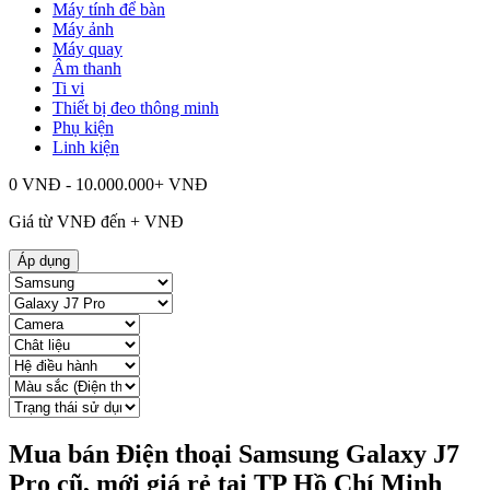
Máy tính để bàn
Máy ảnh
Máy quay
Âm thanh
Ti vi
Thiết bị đeo thông minh
Phụ kiện
Linh kiện
0 VNĐ - 10.000.000+ VNĐ
Giá từ
VNĐ đến
+
VNĐ
Áp dụng
Mua bán Điện thoại Samsung Galaxy J7
Pro cũ, mới giá rẻ tại TP Hồ Chí Minh