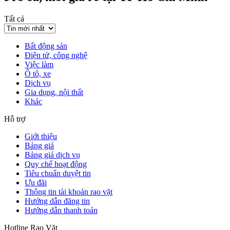
Tất cả
Bất động sản
Điện tử, công nghệ
Việc làm
Ô tô, xe
Dịch vụ
Gia dụng, nội thất
Khác
Hỗ trợ
Giới thiệu
Bảng giá
Bảng giá dịch vụ
Quy chế hoạt động
Tiêu chuẩn duyệt tin
Ưu đãi
Thông tin tài khoản rao vặt
Hướng dẫn đăng tin
Hướng dẫn thanh toán
Hotline Rao Vặt