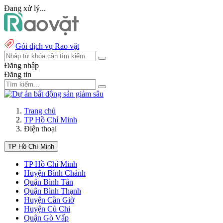
Đang xử lý...
Gói dịch vụ Rao vặt
Đăng nhập
Đăng tin
Trang chủ
TP Hồ Chí Minh
Điện thoại
TP Hồ Chí Minh
TP Hồ Chí Minh
Huyện Bình Chánh
Quận Bình Tân
Quận Bình Thạnh
Huyện Cần Giờ
Huyện Củ Chi
Quận Gò Vấp