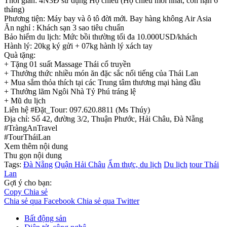
Thời gian: 4N3Đ sử dụng Hộ chiếu (Hộ chiếu mới nhất, còn hạn 6
tháng)
Phương tiện: Máy bay và ô tô đời mới. Bay hàng không Air Asia
Ăn nghỉ : Khách sạn 3 sao tiêu chuẩn
Bảo hiểm du lịch: Mức bồi thường tối đa 10.000USD/khách
Hành lý: 20kg ký gửi + 07kg hành lý xách tay
Quà tặng:
+ Tặng 01 suất Massage Thái cổ truyền
+ Thưởng thức nhiều món ăn đặc sắc nổi tiếng của Thái Lan
+ Mua sắm thỏa thích tại các Trung tâm thương mại hàng đầu
+ Thưởng lãm Ngôi Nhà Tỷ Phú tráng lệ
+ Mũ du lịch
Liên hệ #Đặt_Tour: 097.620.8811 (Ms Thúy)
Địa chỉ: Số 42, đường 3/2, Thuận Phước, Hải Châu, Đà Nẵng
#TràngAnTravel
#TourTháiLan
Xem thêm nội dung
Thu gọn nội dung
Tags:
Đà Nẵng
Quận Hải Châu
Ẩm thực, du lịch
Du lịch
tour Thái
Lan
Gợi ý cho bạn:
Copy
Chia sẻ
Chia sẻ qua Facebook
Chia sẻ qua Twitter
Bất động sản