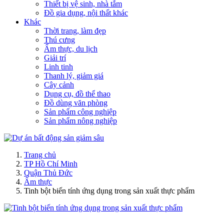
Thiết bị vệ sinh, nhà tắm
Đồ gia dụng, nội thất khác
Khác
Thời trang, làm đẹp
Thú cưng
Ẩm thực, du lịch
Giải trí
Linh tinh
Thanh lý, giảm giá
Cây cảnh
Dụng cụ, đồ thể thao
Đồ dùng văn phòng
Sản phẩm công nghiệp
Sản phẩm nông nghiệp
Trang chủ
TP Hồ Chí Minh
Quận Thủ Đức
Ẩm thực
Tinh bột biến tính ứng dụng trong sản xuất thực phẩm