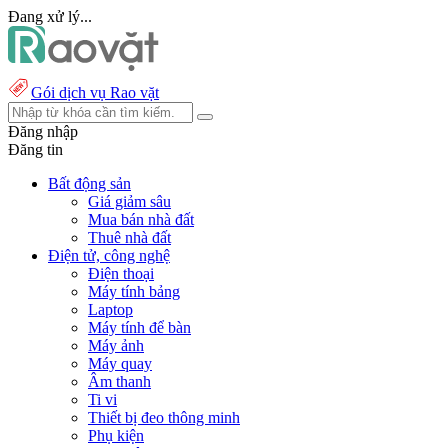
Đang xử lý...
Gói dịch vụ Rao vặt
Đăng nhập
Đăng tin
Bất động sản
Giá giảm sâu
Mua bán nhà đất
Thuê nhà đất
Điện tử, công nghệ
Điện thoại
Máy tính bảng
Laptop
Máy tính để bàn
Máy ảnh
Máy quay
Âm thanh
Ti vi
Thiết bị đeo thông minh
Phụ kiện