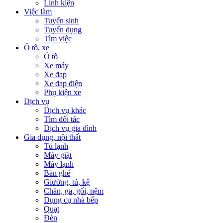
Linh kiện
Việc làm
Tuyển sinh
Tuyển dụng
Tìm việc
Ô tô, xe
Ô tô
Xe máy
Xe đạp
Xe đạp điện
Phụ kiện xe
Dịch vụ
Dịch vụ khác
Tìm đối tác
Dịch vụ gia đình
Gia dụng, nội thất
Tủ lạnh
Máy giặt
Máy lạnh
Bàn ghế
Giường, tủ, kệ
Chăn, ga, gối, nệm
Dụng cụ nhà bếp
Quạt
Đèn