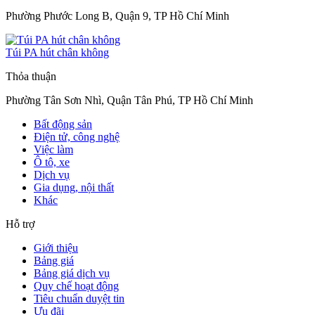
Phường Phước Long B, Quận 9, TP Hồ Chí Minh
Túi PA hút chân không
Thỏa thuận
Phường Tân Sơn Nhì, Quận Tân Phú, TP Hồ Chí Minh
Bất động sản
Điện tử, công nghệ
Việc làm
Ô tô, xe
Dịch vụ
Gia dụng, nội thất
Khác
Hỗ trợ
Giới thiệu
Bảng giá
Bảng giá dịch vụ
Quy chế hoạt động
Tiêu chuẩn duyệt tin
Ưu đãi