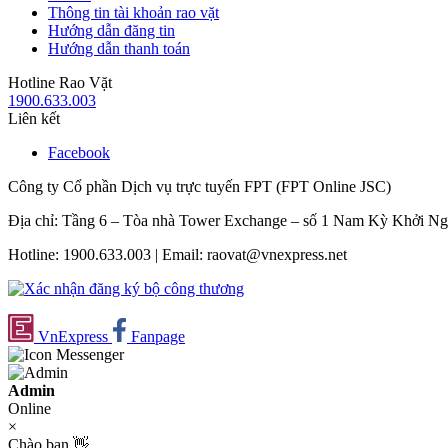
Thông tin tài khoản rao vặt
Hướng dẫn đăng tin
Hướng dẫn thanh toán
Hotline Rao Vặt
1900.633.003
Liên kết
Facebook
Công ty Cổ phần Dịch vụ trực tuyến FPT (FPT Online JSC)
Địa chỉ: Tầng 6 – Tòa nhà Tower Exchange – số 1 Nam Kỳ Khởi N
Hotline: 1900.633.003 | Email: raovat@vnexpress.net
VnExpress
Fanpage
Admin
Online
×
Chào bạn,👋