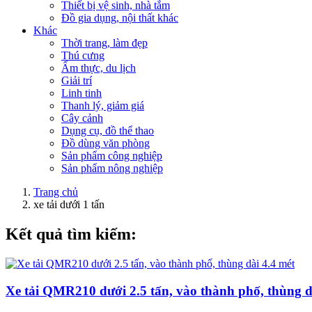
Thiết bị vệ sinh, nhà tắm
Đồ gia dụng, nội thất khác
Khác
Thời trang, làm đẹp
Thú cưng
Ẩm thực, du lịch
Giải trí
Linh tinh
Thanh lý, giảm giá
Cây cảnh
Dụng cụ, đồ thể thao
Đồ dùng văn phòng
Sản phẩm công nghiệp
Sản phẩm nông nghiệp
Trang chủ
xe tải dưới 1 tấn
Kết quả tìm kiếm:
Xe tải QMR210 dưới 2.5 tấn, vào thành phố, thùng d