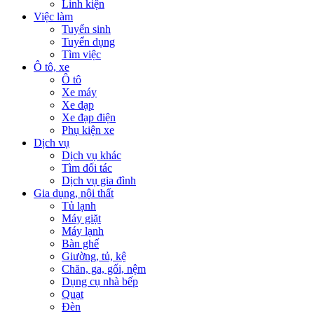
Linh kiện
Việc làm
Tuyển sinh
Tuyển dụng
Tìm việc
Ô tô, xe
Ô tô
Xe máy
Xe đạp
Xe đạp điện
Phụ kiện xe
Dịch vụ
Dịch vụ khác
Tìm đối tác
Dịch vụ gia đình
Gia dụng, nội thất
Tủ lạnh
Máy giặt
Máy lạnh
Bàn ghế
Giường, tủ, kệ
Chăn, ga, gối, nệm
Dụng cụ nhà bếp
Quạt
Đèn