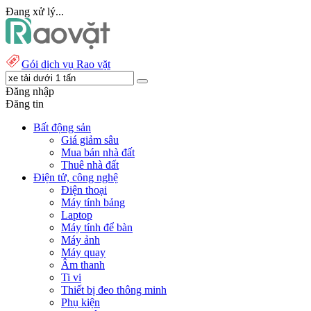
Đang xử lý...
Gói dịch vụ Rao vặt
Đăng nhập
Đăng tin
Bất động sản
Giá giảm sâu
Mua bán nhà đất
Thuê nhà đất
Điện tử, công nghệ
Điện thoại
Máy tính bảng
Laptop
Máy tính để bàn
Máy ảnh
Máy quay
Âm thanh
Ti vi
Thiết bị đeo thông minh
Phụ kiện