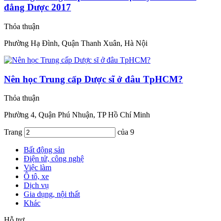
đẳng Dược 2017
Thỏa thuận
Phường Hạ Đình, Quận Thanh Xuân, Hà Nội
Nên học Trung cấp Dược sĩ ở đâu TpHCM?
Thỏa thuận
Phường 4, Quận Phú Nhuận, TP Hồ Chí Minh
Trang
của 9
Bất động sản
Điện tử, công nghệ
Việc làm
Ô tô, xe
Dịch vụ
Gia dụng, nội thất
Khác
Hỗ trợ