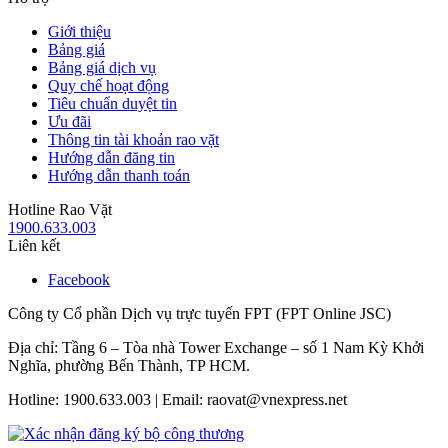
Giới thiệu
Bảng giá
Bảng giá dịch vụ
Quy chế hoạt động
Tiêu chuẩn duyệt tin
Ưu đãi
Thông tin tài khoản rao vặt
Hướng dẫn đăng tin
Hướng dẫn thanh toán
Hotline Rao Vặt
1900.633.003
Liên kết
Facebook
Công ty Cổ phần Dịch vụ trực tuyến FPT (FPT Online JSC)
Địa chỉ: Tầng 6 – Tòa nhà Tower Exchange – số 1 Nam Kỳ Khởi
Nghĩa, phường Bến Thành, TP HCM.
Hotline: 1900.633.003 | Email: raovat@vnexpress.net