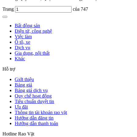
Trang
của 747
Bất động sản
Điện tử, công nghệ
Việc làm
Ô tô, xe
Dịch vụ
Gia dụng, nội thất
Khác
Hỗ trợ
Giới thiệu
Bảng giá
Bảng giá dịch vụ
Quy chế hoạt động
Tiêu chuẩn duyệt tin
Ưu đãi
Thông tin tài khoản rao vặt
Hướng dẫn đăng tin
Hướng dẫn thanh toán
Hotline Rao Vặt