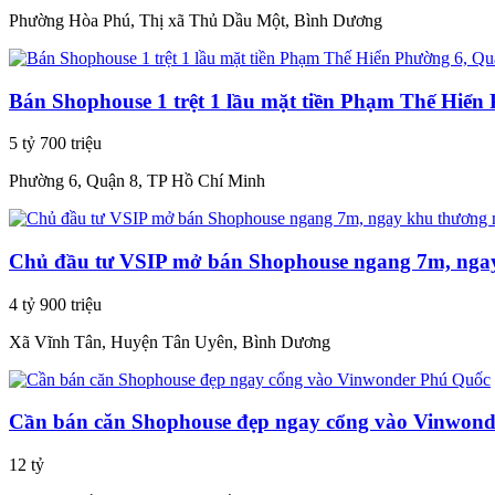
Phường Hòa Phú, Thị xã Thủ Dầu Một, Bình Dương
Bán Shophouse 1 trệt 1 lầu mặt tiền Phạm Thế Hiển
5 tỷ 700 triệu
Phường 6, Quận 8, TP Hồ Chí Minh
Chủ đầu tư VSIP mở bán Shophouse ngang 7m, ngay
4 tỷ 900 triệu
Xã Vĩnh Tân, Huyện Tân Uyên, Bình Dương
Cần bán căn Shophouse đẹp ngay cổng vào Vinwon
12 tỷ