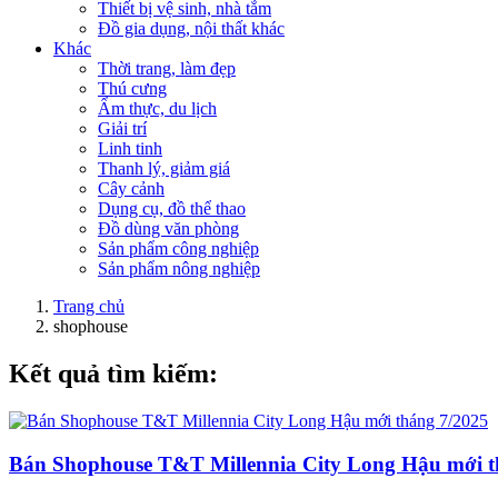
Thiết bị vệ sinh, nhà tắm
Đồ gia dụng, nội thất khác
Khác
Thời trang, làm đẹp
Thú cưng
Ẩm thực, du lịch
Giải trí
Linh tinh
Thanh lý, giảm giá
Cây cảnh
Dụng cụ, đồ thể thao
Đồ dùng văn phòng
Sản phẩm công nghiệp
Sản phẩm nông nghiệp
Trang chủ
shophouse
Kết quả tìm kiếm:
Bán Shophouse T&T Millennia City Long Hậu mới t