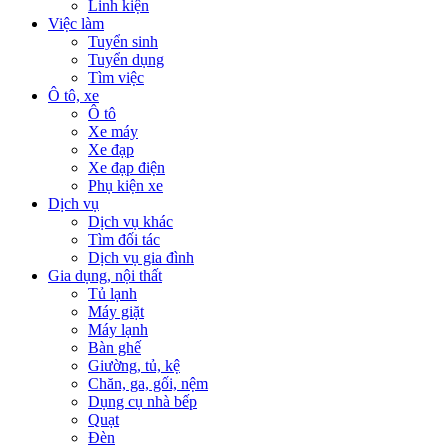
Linh kiện
Việc làm
Tuyển sinh
Tuyển dụng
Tìm việc
Ô tô, xe
Ô tô
Xe máy
Xe đạp
Xe đạp điện
Phụ kiện xe
Dịch vụ
Dịch vụ khác
Tìm đối tác
Dịch vụ gia đình
Gia dụng, nội thất
Tủ lạnh
Máy giặt
Máy lạnh
Bàn ghế
Giường, tủ, kệ
Chăn, ga, gối, nệm
Dụng cụ nhà bếp
Quạt
Đèn