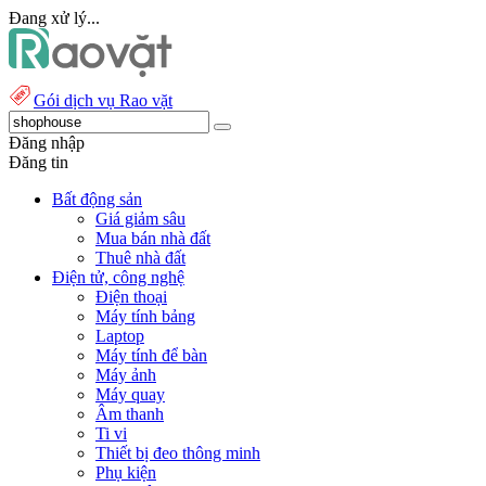
Đang xử lý...
Gói dịch vụ Rao vặt
Đăng nhập
Đăng tin
Bất động sản
Giá giảm sâu
Mua bán nhà đất
Thuê nhà đất
Điện tử, công nghệ
Điện thoại
Máy tính bảng
Laptop
Máy tính để bàn
Máy ảnh
Máy quay
Âm thanh
Ti vi
Thiết bị đeo thông minh
Phụ kiện