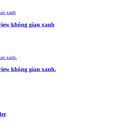
view không gian xanh
view không gian xanh.
der