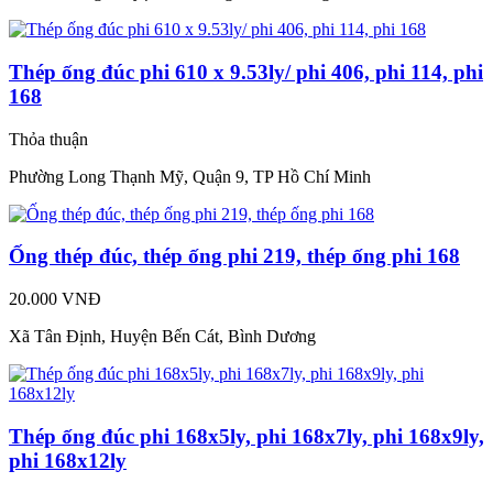
Thép ống đúc phi 610 x 9.53ly/ phi 406, phi 114, phi
168
Thỏa thuận
Phường Long Thạnh Mỹ, Quận 9, TP Hồ Chí Minh
Ống thép đúc, thép ống phi 219, thép ống phi 168
20.000 VNĐ
Xã Tân Định, Huyện Bến Cát, Bình Dương
Thép ống đúc phi 168x5ly, phi 168x7ly, phi 168x9ly,
phi 168x12ly