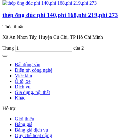
thép ống đúc phi 140,phi 168,phi 219,phi 273
Thỏa thuận
Xã An Nhơn Tây, Huyện Củ Chi, TP Hồ Chí Minh
Trang
của 2
Bất động sản
Điện tử, công nghệ
Việc làm
Ô tô, xe
Dịch vụ
Gia dụng, nội thất
Khác
Hỗ trợ
Giới thiệu
Bảng giá
Bảng giá dịch vụ
Quy chế hoạt động