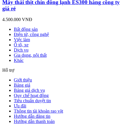
Máy thái thịt chín đông lạnh ES300 hàng công ty
giá rẻ
4.500.000 VNĐ
Bất động sản
Điện tử, công nghệ
Việc làm
Ô tô, xe
Dịch vụ
Gia dụng, nội thất
Khác
Hỗ trợ
Giới thiệu
Bảng giá
Bảng giá dịch vụ
Quy chế hoạt động
Tiêu chuẩn duyệt tin
Ưu đãi
Thông tin tài khoản rao vặt
Hướng dẫn đăng tin
Hướng dẫn thanh toán