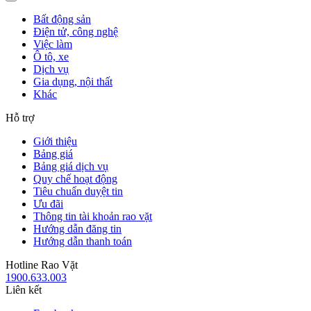
Bất động sản
Điện tử, công nghệ
Việc làm
Ô tô, xe
Dịch vụ
Gia dụng, nội thất
Khác
Hỗ trợ
Giới thiệu
Bảng giá
Bảng giá dịch vụ
Quy chế hoạt động
Tiêu chuẩn duyệt tin
Ưu đãi
Thông tin tài khoản rao vặt
Hướng dẫn đăng tin
Hướng dẫn thanh toán
Hotline Rao Vặt
1900.633.003
Liên kết