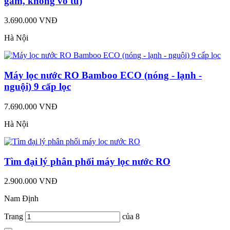
gầm, không vỏ tủ)
3.690.000 VNĐ
Hà Nội
Máy lọc nước RO Bamboo ECO (nóng - lạnh -
nguội) 9 cấp lọc
7.690.000 VNĐ
Hà Nội
Tìm đại lý phân phối máy lọc nước RO
2.900.000 VNĐ
Nam Định
Trang
của 8