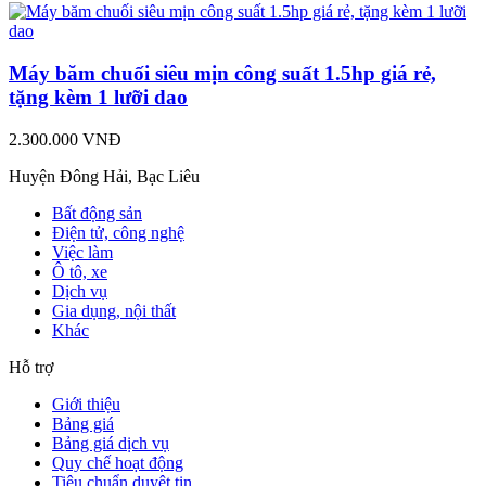
Máy băm chuối siêu mịn công suất 1.5hp giá rẻ,
tặng kèm 1 lưỡi dao
2.300.000 VNĐ
Huyện Đông Hải, Bạc Liêu
Bất động sản
Điện tử, công nghệ
Việc làm
Ô tô, xe
Dịch vụ
Gia dụng, nội thất
Khác
Hỗ trợ
Giới thiệu
Bảng giá
Bảng giá dịch vụ
Quy chế hoạt động
Tiêu chuẩn duyệt tin