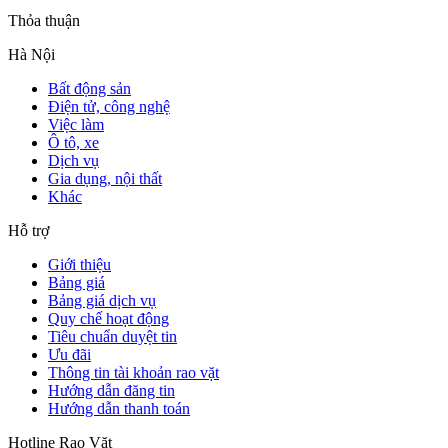
Thỏa thuận
Hà Nội
Bất động sản
Điện tử, công nghệ
Việc làm
Ô tô, xe
Dịch vụ
Gia dụng, nội thất
Khác
Hỗ trợ
Giới thiệu
Bảng giá
Bảng giá dịch vụ
Quy chế hoạt động
Tiêu chuẩn duyệt tin
Ưu đãi
Thông tin tài khoản rao vặt
Hướng dẫn đăng tin
Hướng dẫn thanh toán
Hotline Rao Vặt