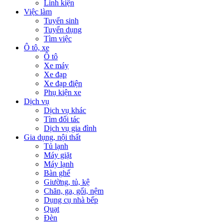
Linh kiện
Việc làm
Tuyển sinh
Tuyển dụng
Tìm việc
Ô tô, xe
Ô tô
Xe máy
Xe đạp
Xe đạp điện
Phụ kiện xe
Dịch vụ
Dịch vụ khác
Tìm đối tác
Dịch vụ gia đình
Gia dụng, nội thất
Tủ lạnh
Máy giặt
Máy lạnh
Bàn ghế
Giường, tủ, kệ
Chăn, ga, gối, nệm
Dụng cụ nhà bếp
Quạt
Đèn