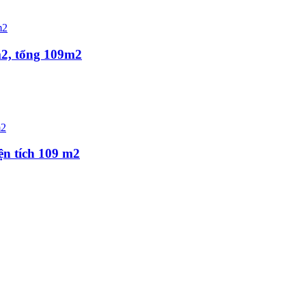
m2, tổng 109m2
ện tích 109 m2