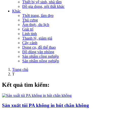
Thiết bị vệ sinh, nhà tắm
Đồ gia dụng, nội thất khác
Khác
Thời trang, làm đẹp
Thú cưng
Ẩm thực, du lịch
Giải trí
Linh tinh
Thanh lý, giảm giá
Cây cảnh
Dụng cụ, đồ thể thao
Đồ dùng văn phòng
Sản phẩm công nghiệp
Sản phẩm nông nghiệp
Trang chủ
T
Kết quả tìm kiếm:
Sản xuất túi PA không in hút chân không