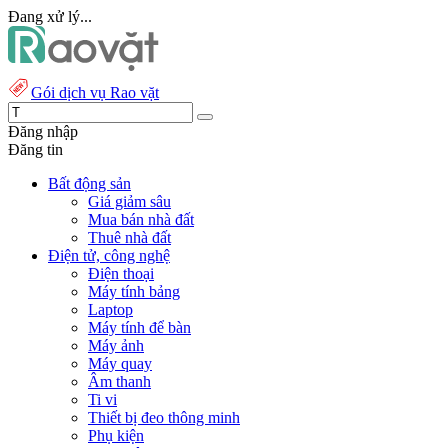
Đang xử lý...
Gói dịch vụ Rao vặt
Đăng nhập
Đăng tin
Bất động sản
Giá giảm sâu
Mua bán nhà đất
Thuê nhà đất
Điện tử, công nghệ
Điện thoại
Máy tính bảng
Laptop
Máy tính để bàn
Máy ảnh
Máy quay
Âm thanh
Ti vi
Thiết bị đeo thông minh
Phụ kiện