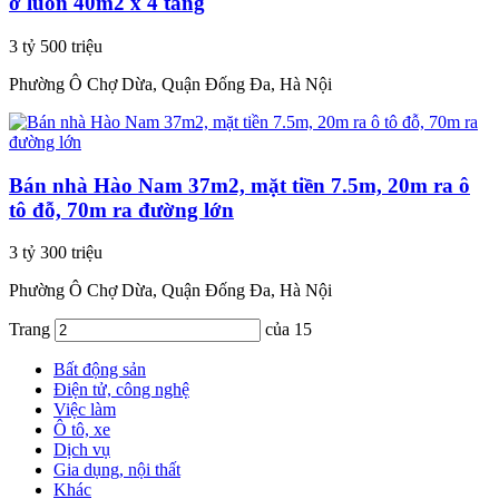
ở luôn 40m2 x 4 tầng
3 tỷ 500 triệu
Phường Ô Chợ Dừa, Quận Đống Đa, Hà Nội
Bán nhà Hào Nam 37m2, mặt tiền 7.5m, 20m ra ô
tô đỗ, 70m ra đường lớn
3 tỷ 300 triệu
Phường Ô Chợ Dừa, Quận Đống Đa, Hà Nội
Trang
của 15
Bất động sản
Điện tử, công nghệ
Việc làm
Ô tô, xe
Dịch vụ
Gia dụng, nội thất
Khác