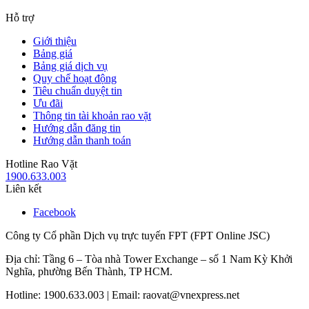
Hỗ trợ
Giới thiệu
Bảng giá
Bảng giá dịch vụ
Quy chế hoạt động
Tiêu chuẩn duyệt tin
Ưu đãi
Thông tin tài khoản rao vặt
Hướng dẫn đăng tin
Hướng dẫn thanh toán
Hotline Rao Vặt
1900.633.003
Liên kết
Facebook
Công ty Cổ phần Dịch vụ trực tuyến FPT (FPT Online JSC)
Địa chỉ: Tầng 6 – Tòa nhà Tower Exchange – số 1 Nam Kỳ Khởi
Nghĩa, phường Bến Thành, TP HCM.
Hotline: 1900.633.003 | Email: raovat@vnexpress.net