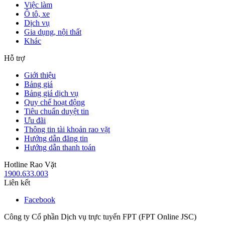
Việc làm
Ô tô, xe
Dịch vụ
Gia dụng, nội thất
Khác
Hỗ trợ
Giới thiệu
Bảng giá
Bảng giá dịch vụ
Quy chế hoạt động
Tiêu chuẩn duyệt tin
Ưu đãi
Thông tin tài khoản rao vặt
Hướng dẫn đăng tin
Hướng dẫn thanh toán
Hotline Rao Vặt
1900.633.003
Liên kết
Facebook
Công ty Cổ phần Dịch vụ trực tuyến FPT (FPT Online JSC)