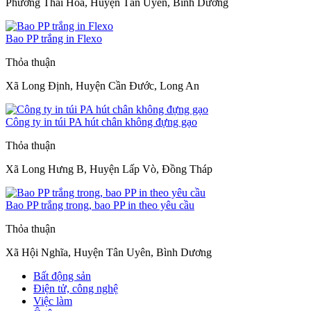
Phường Thái Hòa, Huyện Tân Uyên, Bình Dương
Bao PP trắng in Flexo
Thỏa thuận
Xã Long Định, Huyện Cần Đước, Long An
Công ty in túi PA hút chân không đựng gạo
Thỏa thuận
Xã Long Hưng B, Huyện Lấp Vò, Đồng Tháp
Bao PP trắng trong, bao PP in theo yêu cầu
Thỏa thuận
Xã Hội Nghĩa, Huyện Tân Uyên, Bình Dương
Bất động sản
Điện tử, công nghệ
Việc làm