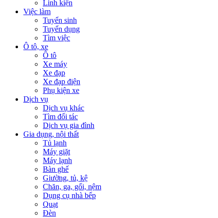
Linh kiện
Việc làm
Tuyển sinh
Tuyển dụng
Tìm việc
Ô tô, xe
Ô tô
Xe máy
Xe đạp
Xe đạp điện
Phụ kiện xe
Dịch vụ
Dịch vụ khác
Tìm đối tác
Dịch vụ gia đình
Gia dụng, nội thất
Tủ lạnh
Máy giặt
Máy lạnh
Bàn ghế
Giường, tủ, kệ
Chăn, ga, gối, nệm
Dụng cụ nhà bếp
Quạt
Đèn