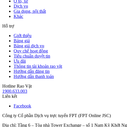
Ô tô, xe
Dịch vụ
Gia dụng, nội thất
Khác
Hỗ trợ
Giới thiệu
Bảng giá
Bảng giá dịch vụ
Quy chế hoạt động
Tiêu chuẩn duyệt tin
Ưu đãi
Thông tin tài khoản rao vặt
Hướng dẫn đăng tin
Hướng dẫn thanh toán
Hotline Rao Vặt
1900.633.003
Liên kết
Facebook
Công ty Cổ phần Dịch vụ trực tuyến FPT (FPT Online JSC)
Địa chỉ: Tầng 6 – Tòa nhà Tower Exchange – số 1 Nam Kỳ Khởi N