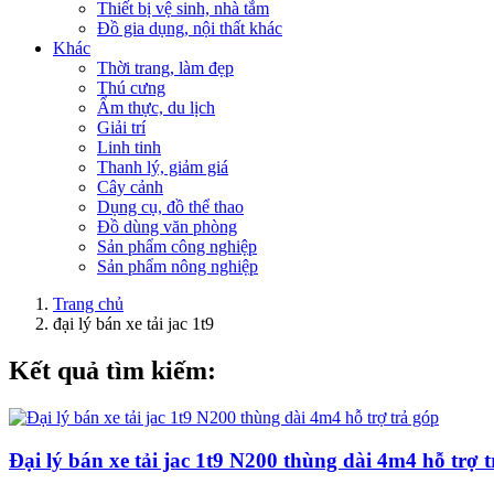
Thiết bị vệ sinh, nhà tắm
Đồ gia dụng, nội thất khác
Khác
Thời trang, làm đẹp
Thú cưng
Ẩm thực, du lịch
Giải trí
Linh tinh
Thanh lý, giảm giá
Cây cảnh
Dụng cụ, đồ thể thao
Đồ dùng văn phòng
Sản phẩm công nghiệp
Sản phẩm nông nghiệp
Trang chủ
đại lý bán xe tải jac 1t9
Kết quả tìm kiếm:
Đại lý bán xe tải jac 1t9 N200 thùng dài 4m4 hỗ trợ 