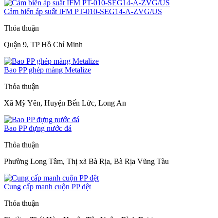
Cảm biến áp suất IFM PT-010-SEG14-A-ZVG/US
Thỏa thuận
Quận 9, TP Hồ Chí Minh
Bao PP ghép màng Metalize
Thỏa thuận
Xã Mỹ Yên, Huyện Bến Lức, Long An
Bao PP đựng nước đá
Thỏa thuận
Phường Long Tâm, Thị xã Bà Rịa, Bà Rịa Vũng Tàu
Cung cấp manh cuộn PP dệt
Thỏa thuận