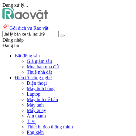
Đang xử lý...
Gói dịch vụ Rao vặt
Đăng nhập
Đăng tin
Bất động sản
Giá giảm sâu
Mua bán nhà đất
Thuê nhà đất
Điện tử, công nghệ
Điện thoại
Máy tính bảng
Laptop
Máy tính để bàn
Máy ảnh
Máy quay
Âm thanh
Ti vi
Thiết bị đeo thông minh
Phụ kiện