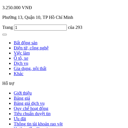
3.250.000 VNĐ
Phường 13, Quận 10, TP Hồ Chí Minh
Trang
của 293
Bất động sản
Điện tử, công nghệ
Việc làm
Ô tô, xe
Dịch vụ
Gia dụng, nội thất
Khác
Hỗ trợ
Giới thiệu
Bảng giá
Bảng giá dịch vụ
Quy chế hoạt động
Tiêu chuẩn duyệt tin
Ưu đãi
Thông tin tài khoản rao vặt