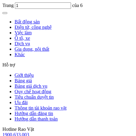
Trang
của 6
Bất động sản
Điện tử, công nghệ
Việc làm
Ô tô, xe
Dịch vụ
Gia dụng, nội thất
Khác
Hỗ trợ
Giới thiệu
Bảng giá
Bảng giá dịch vụ
Quy chế hoạt động
Tiêu chuẩn duyệt tin
Ưu đãi
Thông tin tài khoản rao vặt
Hướng dẫn đăng tin
Hướng dẫn thanh toán
Hotline Rao Vặt
1900.633.003