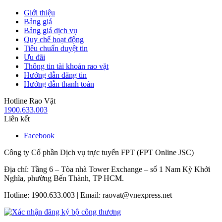
Giới thiệu
Bảng giá
Bảng giá dịch vụ
Quy chế hoạt động
Tiêu chuẩn duyệt tin
Ưu đãi
Thông tin tài khoản rao vặt
Hướng dẫn đăng tin
Hướng dẫn thanh toán
Hotline Rao Vặt
1900.633.003
Liên kết
Facebook
Công ty Cổ phần Dịch vụ trực tuyến FPT (FPT Online JSC)
Địa chỉ: Tầng 6 – Tòa nhà Tower Exchange – số 1 Nam Kỳ Khởi
Nghĩa, phường Bến Thành, TP HCM.
Hotline: 1900.633.003 | Email: raovat@vnexpress.net