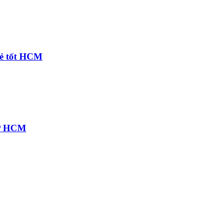
rẻ tốt HCM
 TP HCM