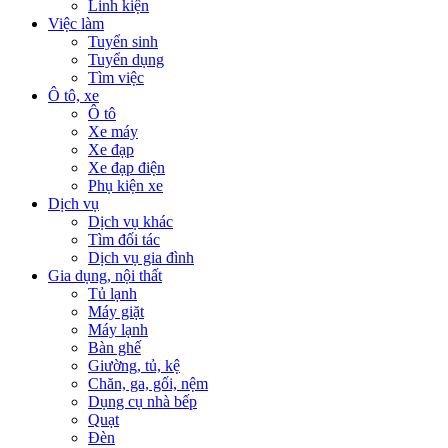
Linh kiện
Việc làm
Tuyển sinh
Tuyển dụng
Tìm việc
Ô tô, xe
Ô tô
Xe máy
Xe đạp
Xe đạp điện
Phụ kiện xe
Dịch vụ
Dịch vụ khác
Tìm đối tác
Dịch vụ gia đình
Gia dụng, nội thất
Tủ lạnh
Máy giặt
Máy lạnh
Bàn ghế
Giường, tủ, kệ
Chăn, ga, gối, nệm
Dụng cụ nhà bếp
Quạt
Đèn