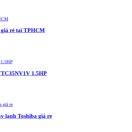
h giá rẻ tại TPHCM
in FTC35NV1V 1.5HP
 lạnh Toshiba giá re