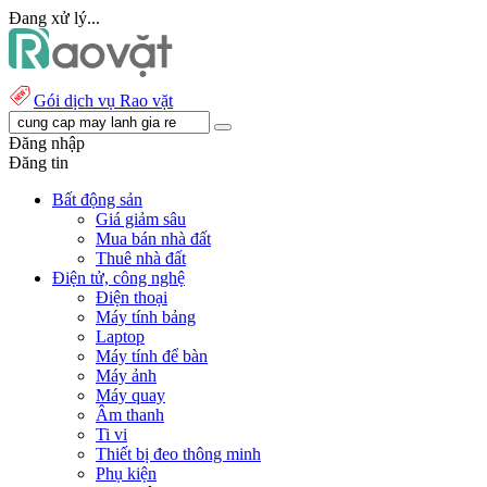
Đang xử lý...
Gói dịch vụ Rao vặt
Đăng nhập
Đăng tin
Bất động sản
Giá giảm sâu
Mua bán nhà đất
Thuê nhà đất
Điện tử, công nghệ
Điện thoại
Máy tính bảng
Laptop
Máy tính để bàn
Máy ảnh
Máy quay
Âm thanh
Ti vi
Thiết bị đeo thông minh
Phụ kiện