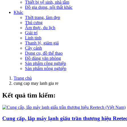
Thiết bị vệ sinh, nhà tắm
Đồ gia dụng, nội thất khác
Khác
Thời trang, làm đẹp
Thú cưng
Ẩm thực, du lịch
Giải trí
Linh tinh
Thanh lý, giảm giá
Cây cảnh
Dụng cụ, đồ thể thao
Đồ dùng văn phòng
Sản phẩm công nghiệp
Sản phẩm nông nghiệp
Trang chủ
cung cap may lanh gia re
Kết quả tìm kiếm:
Cung cấp, lắp máy lạnh giấu trần thương hiệu Reete