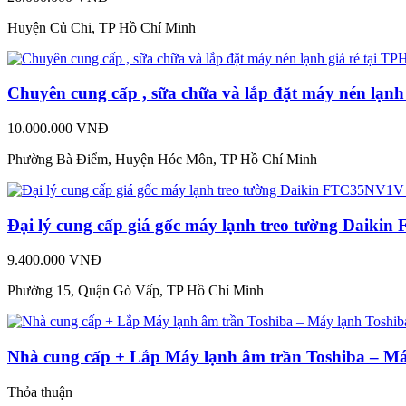
Huyện Củ Chi, TP Hồ Chí Minh
Chuyên cung cấp , sữa chữa và lắp đặt máy nén lạn
10.000.000 VNĐ
Phường Bà Điểm, Huyện Hóc Môn, TP Hồ Chí Minh
Đại lý cung cấp giá gốc máy lạnh treo tường Daik
9.400.000 VNĐ
Phường 15, Quận Gò Vấp, TP Hồ Chí Minh
Nhà cung cấp + Lắp Máy lạnh âm trần Toshiba – Máy
Thỏa thuận