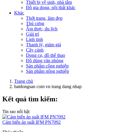
Thiết bị vệ sinh, nhà tắm
Đồ gia dụng, nội thất khác
Khác
Thời trang, làm đẹp
Thú cưng
Ẩm thực, du lịch
Giải trí
Linh tinh
Thanh lý, giảm giá
Cây cảnh
Dụng cụ, đồ thể thao
Đồ dùng văn phòng
Sản phẩm công nghiệp
Sản phẩm nông nghiệp
Trang chủ
batdongsan com vn trang dang nhap
Kết quả tìm kiếm:
Tin rao nổi bật
Cảm biến áp suất IFM PN7092