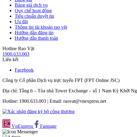
Bảng giá dịch vụ
Quy chế hoạt động
Tiêu chuẩn duyệt tin
Ưu đãi
Thông tin tài khoản rao vặt
Hướng dẫn đăng tin
Hướng dẫn thanh toán
Hotline Rao Vặt
1900.633.003
Liên kết
Facebook
Công ty Cổ phần Dịch vụ trực tuyến FPT (FPT Online JSC)
Địa chỉ: Tầng 6 – Tòa nhà Tower Exchange – số 1 Nam Kỳ Khởi N
Hotline: 1900.633.003 | Email: raovat@vnexpress.net
VnExpress
Fanpage