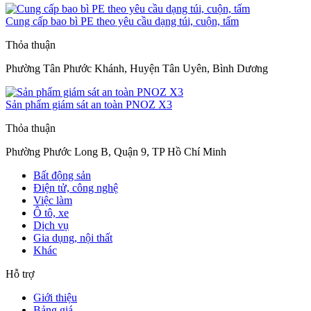
Cung cấp bao bì PE theo yêu cầu dạng túi, cuộn, tấm
Thỏa thuận
Phường Tân Phước Khánh, Huyện Tân Uyên, Bình Dương
Sản phẩm giám sát an toàn PNOZ X3
Thỏa thuận
Phường Phước Long B, Quận 9, TP Hồ Chí Minh
Bất động sản
Điện tử, công nghệ
Việc làm
Ô tô, xe
Dịch vụ
Gia dụng, nội thất
Khác
Hỗ trợ
Giới thiệu
Bảng giá