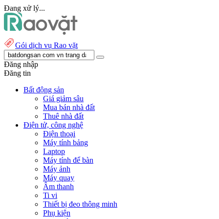
Đang xử lý...
Gói dịch vụ Rao vặt
Đăng nhập
Đăng tin
Bất động sản
Giá giảm sâu
Mua bán nhà đất
Thuê nhà đất
Điện tử, công nghệ
Điện thoại
Máy tính bảng
Laptop
Máy tính để bàn
Máy ảnh
Máy quay
Âm thanh
Ti vi
Thiết bị đeo thông minh
Phụ kiện