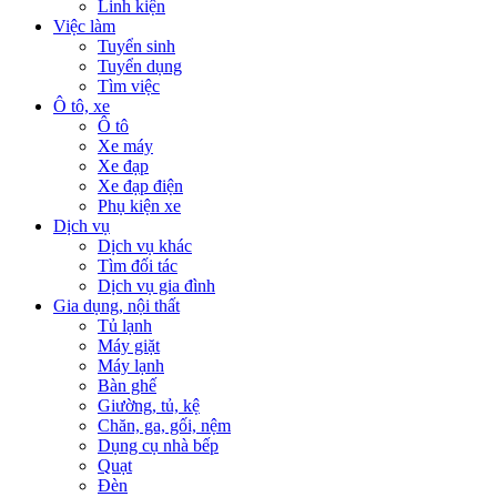
Linh kiện
Việc làm
Tuyển sinh
Tuyển dụng
Tìm việc
Ô tô, xe
Ô tô
Xe máy
Xe đạp
Xe đạp điện
Phụ kiện xe
Dịch vụ
Dịch vụ khác
Tìm đối tác
Dịch vụ gia đình
Gia dụng, nội thất
Tủ lạnh
Máy giặt
Máy lạnh
Bàn ghế
Giường, tủ, kệ
Chăn, ga, gối, nệm
Dụng cụ nhà bếp
Quạt
Đèn