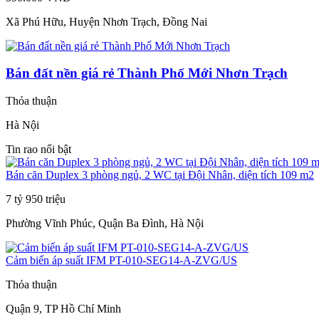
Xã Phú Hữu, Huyện Nhơn Trạch, Đồng Nai
Bán đất nền giá rẻ Thành Phố Mới Nhơn Trạch
Thỏa thuận
Hà Nội
Tin rao nổi bật
Bán căn Duplex 3 phòng ngủ, 2 WC tại Đội Nhân, diện tích 109 m2
7 tỷ 950 triệu
Phường Vĩnh Phúc, Quận Ba Đình, Hà Nội
Cảm biến áp suất IFM PT-010-SEG14-A-ZVG/US
Thỏa thuận
Quận 9, TP Hồ Chí Minh