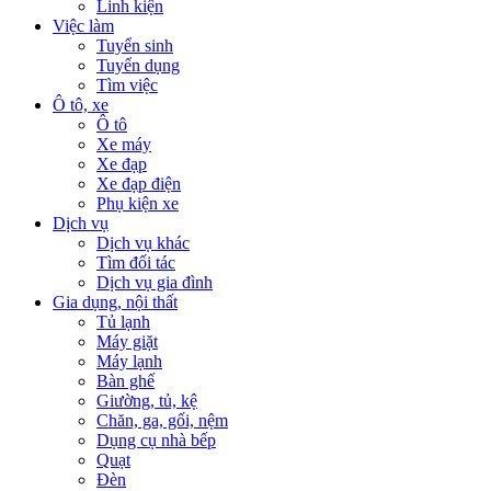
Linh kiện
Việc làm
Tuyển sinh
Tuyển dụng
Tìm việc
Ô tô, xe
Ô tô
Xe máy
Xe đạp
Xe đạp điện
Phụ kiện xe
Dịch vụ
Dịch vụ khác
Tìm đối tác
Dịch vụ gia đình
Gia dụng, nội thất
Tủ lạnh
Máy giặt
Máy lạnh
Bàn ghế
Giường, tủ, kệ
Chăn, ga, gối, nệm
Dụng cụ nhà bếp
Quạt
Đèn