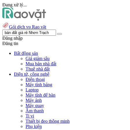
Đang xử lý...
Gói dịch vụ Rao vặt
Đăng nhập
Đăng tin
Bất động sản
Giá giảm sâu
Mua bán nhà đất
Thuê nhà đất
Điện tử, công nghệ
Điện thoại
Máy tính bảng
Laptop
Máy tính để bàn
Máy ảnh
Máy quay
Âm thanh
Ti vi
Thiết bị đeo thông minh
Phụ kiện