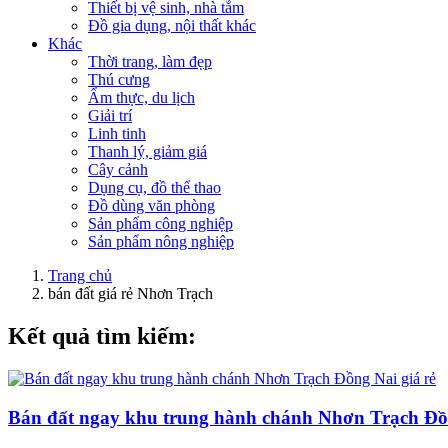
Thiết bị vệ sinh, nhà tắm
Đồ gia dụng, nội thất khác
Khác
Thời trang, làm đẹp
Thú cưng
Ẩm thực, du lịch
Giải trí
Linh tinh
Thanh lý, giảm giá
Cây cảnh
Dụng cụ, đồ thể thao
Đồ dùng văn phòng
Sản phẩm công nghiệp
Sản phẩm nông nghiệp
Trang chủ
bán đất giá rẻ Nhơn Trạch
Kết quả tìm kiếm:
Bán đất ngay khu trung hành chánh Nhơn Trạch Đồn