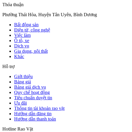
Thỏa thuận
Phường Thái Hòa, Huyện Tân Uyên, Bình Dương
Bất động sản
Điện tử, công nghệ
Việc làm
Ô tô, xe
Dịch vụ
Gia dụng, nội thất
Khác
Hỗ trợ
Giới thiệu
Bảng giá
Bảng giá dịch vụ
Quy chế hoạt động
Tiêu chuẩn duyệt tin
Ưu đãi
Thông tin tài khoản rao vặt
Hướng dẫn đăng tin
Hướng dẫn thanh toán
Hotline Rao Vặt