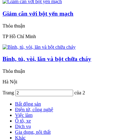
Giảm cân với bột yến mạch
Thỏa thuận
TP Hồ Chí Minh
Bình, tủ, vòi, lăn và bột chữa cháy
Thỏa thuận
Hà Nội
Trang
của 2
Bất động sản
Điện tử, công nghệ
Việc làm
Ô tô, xe
Dịch vụ
Gia dụng, nội thất
Khác