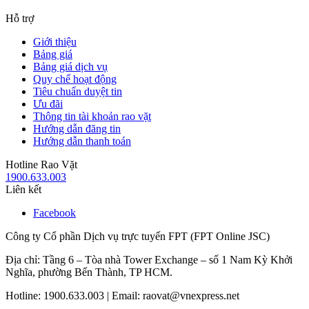
Hỗ trợ
Giới thiệu
Bảng giá
Bảng giá dịch vụ
Quy chế hoạt động
Tiêu chuẩn duyệt tin
Ưu đãi
Thông tin tài khoản rao vặt
Hướng dẫn đăng tin
Hướng dẫn thanh toán
Hotline Rao Vặt
1900.633.003
Liên kết
Facebook
Công ty Cổ phần Dịch vụ trực tuyến FPT (FPT Online JSC)
Địa chỉ: Tầng 6 – Tòa nhà Tower Exchange – số 1 Nam Kỳ Khởi
Nghĩa, phường Bến Thành, TP HCM.
Hotline: 1900.633.003 | Email: raovat@vnexpress.net