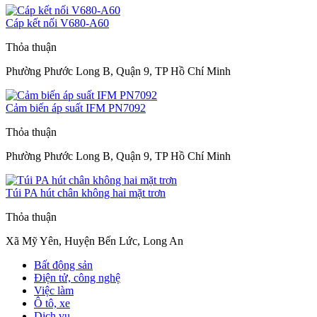
Cáp kết nối V680-A60
Thỏa thuận
Phường Phước Long B, Quận 9, TP Hồ Chí Minh
Cảm biến áp suất IFM PN7092
Thỏa thuận
Phường Phước Long B, Quận 9, TP Hồ Chí Minh
Túi PA hút chân không hai mặt trơn
Thỏa thuận
Xã Mỹ Yên, Huyện Bến Lức, Long An
Bất động sản
Điện tử, công nghệ
Việc làm
Ô tô, xe
Dịch vụ