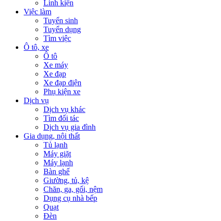
Linh kiện
Việc làm
Tuyển sinh
Tuyển dụng
Tìm việc
Ô tô, xe
Ô tô
Xe máy
Xe đạp
Xe đạp điện
Phụ kiện xe
Dịch vụ
Dịch vụ khác
Tìm đối tác
Dịch vụ gia đình
Gia dụng, nội thất
Tủ lạnh
Máy giặt
Máy lạnh
Bàn ghế
Giường, tủ, kệ
Chăn, ga, gối, nệm
Dụng cụ nhà bếp
Quạt
Đèn