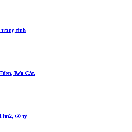
 trắng tinh
Điền, Bến Cát.
03m2, 60 tỷ