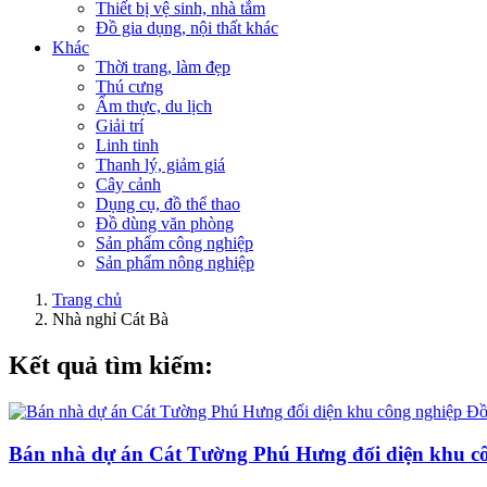
Thiết bị vệ sinh, nhà tắm
Đồ gia dụng, nội thất khác
Khác
Thời trang, làm đẹp
Thú cưng
Ẩm thực, du lịch
Giải trí
Linh tinh
Thanh lý, giảm giá
Cây cảnh
Dụng cụ, đồ thể thao
Đồ dùng văn phòng
Sản phẩm công nghiệp
Sản phẩm nông nghiệp
Trang chủ
Nhà nghỉ Cát Bà
Kết quả tìm kiếm:
Bán nhà dự án Cát Tường Phú Hưng đối diện khu c