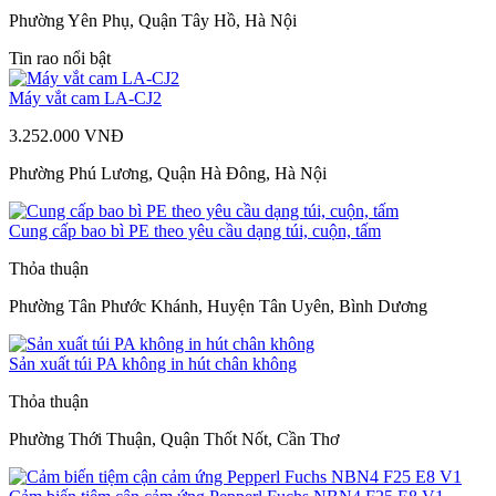
Phường Yên Phụ, Quận Tây Hồ, Hà Nội
Tin rao nổi bật
Máy vắt cam LA-CJ2
3.252.000 VNĐ
Phường Phú Lương, Quận Hà Đông, Hà Nội
Cung cấp bao bì PE theo yêu cầu dạng túi, cuộn, tấm
Thỏa thuận
Phường Tân Phước Khánh, Huyện Tân Uyên, Bình Dương
Sản xuất túi PA không in hút chân không
Thỏa thuận
Phường Thới Thuận, Quận Thốt Nốt, Cần Thơ