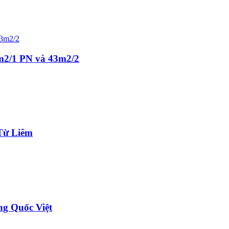
2m2/1 PN và 43m2/2
 Từ Liêm
ng Quốc Việt