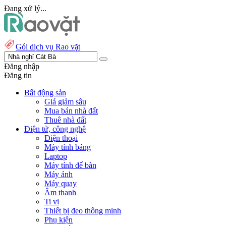
Đang xử lý...
Gói dịch vụ Rao vặt
Đăng nhập
Đăng tin
Bất động sản
Giá giảm sâu
Mua bán nhà đất
Thuê nhà đất
Điện tử, công nghệ
Điện thoại
Máy tính bảng
Laptop
Máy tính để bàn
Máy ảnh
Máy quay
Âm thanh
Ti vi
Thiết bị đeo thông minh
Phụ kiện