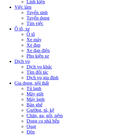
Linh kiện
Việc làm
Tuyển sinh
Tuyển dụng
Tìm việc
Ô tô, xe
Ô tô
Xe máy
Xe đạp
Xe đạp điện
Phụ kiện xe
Dịch vụ
Dịch vụ khác
Tìm đối tác
Dịch vụ gia đình
Gia dụng, nội thất
Tủ lạnh
Máy giặt
Máy lạnh
Bàn ghế
Giường, tủ, kệ
Chăn, ga, gối, nệm
Dụng cụ nhà bếp
Quạt
Đèn