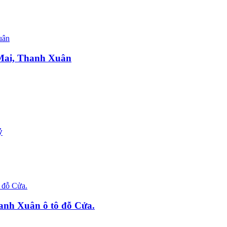
 Mai, Thanh Xuân
ỷ
nh Xuân ô tô đỗ Cửa.