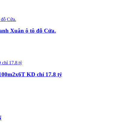
nh Xuân ô tô đỗ Cửa.
00m2x6T KD chỉ 17.8 tỷ
N