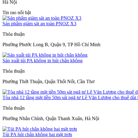
Hà Nội
Tin rao nổi bật
Sản phẩm giám sát an toàn PNOZ X3
Thỏa thuận
Phường Phước Long B, Quận 9, TP Hồ Chí Minh
Sản xuất túi PA không in hút chân không
Thỏa thuận
Phường Thới Thuận, Quận Thốt Nốt, Cần Thơ
Tòa nhà 12 tầng mặt tiền 50m sát ngã tư Lê Văn Lương cho thuê dài
Thỏa thuận
Phường Nhân Chính, Quận Thanh Xuân, Hà Nội
Túi PA hút chân không hai mặt trơn