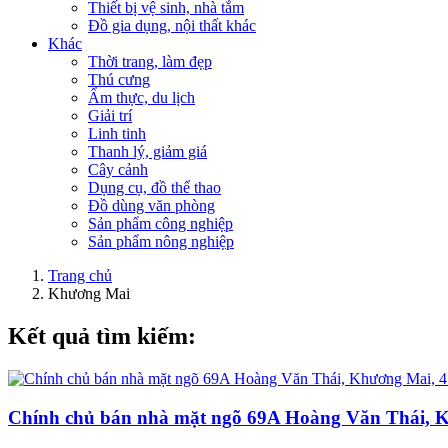
Thiết bị vệ sinh, nhà tắm
Đồ gia dụng, nội thất khác
Khác
Thời trang, làm đẹp
Thú cưng
Ẩm thực, du lịch
Giải trí
Linh tinh
Thanh lý, giảm giá
Cây cảnh
Dụng cụ, đồ thể thao
Đồ dùng văn phòng
Sản phẩm công nghiệp
Sản phẩm nông nghiệp
Trang chủ
Khương Mai
Kết quả tìm kiếm:
Chính chủ bán nhà mặt ngõ 69A Hoàng Văn Thái, Kh