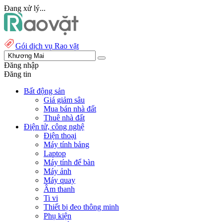
Đang xử lý...
Gói dịch vụ Rao vặt
Đăng nhập
Đăng tin
Bất động sản
Giá giảm sâu
Mua bán nhà đất
Thuê nhà đất
Điện tử, công nghệ
Điện thoại
Máy tính bảng
Laptop
Máy tính để bàn
Máy ảnh
Máy quay
Âm thanh
Ti vi
Thiết bị đeo thông minh
Phụ kiện