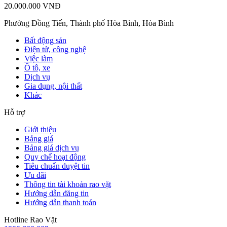
20.000.000 VNĐ
Phường Đồng Tiến, Thành phố Hòa Bình, Hòa Bình
Bất động sản
Điện tử, công nghệ
Việc làm
Ô tô, xe
Dịch vụ
Gia dụng, nội thất
Khác
Hỗ trợ
Giới thiệu
Bảng giá
Bảng giá dịch vụ
Quy chế hoạt động
Tiêu chuẩn duyệt tin
Ưu đãi
Thông tin tài khoản rao vặt
Hướng dẫn đăng tin
Hướng dẫn thanh toán
Hotline Rao Vặt