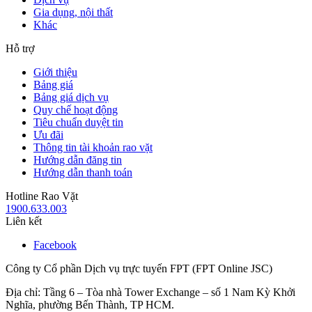
Gia dụng, nội thất
Khác
Hỗ trợ
Giới thiệu
Bảng giá
Bảng giá dịch vụ
Quy chế hoạt động
Tiêu chuẩn duyệt tin
Ưu đãi
Thông tin tài khoản rao vặt
Hướng dẫn đăng tin
Hướng dẫn thanh toán
Hotline Rao Vặt
1900.633.003
Liên kết
Facebook
Công ty Cổ phần Dịch vụ trực tuyến FPT (FPT Online JSC)
Địa chỉ: Tầng 6 – Tòa nhà Tower Exchange – số 1 Nam Kỳ Khởi
Nghĩa, phường Bến Thành, TP HCM.